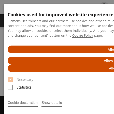
Cookies used for improved website experience
Ürün ve Hizmetler
Öne Çıkanlar
Sağlık Hizm
Siemens Healthineers and our partners use cookies and other simil
content and ads. You may find out more about how we use cookies b
You may allow all cookies or select them individually. And you ma
and change your consent" button on the
Cookie Policy
page.
Siemens Healthineers Türkiye
Tıbbi Görüntüleme
Manyetik Rezonans Görüntüleme
Get a Recommendation for your MRI System
All
Allow
Get a Recommendation for your
All
MRI System
Necessary
Statistics
Cookie declaration
Show details