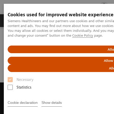
Cookies used for improved website experience
Ürün ve Hizmetler
Öne Çıkanlar
Sağlık Hizm
Siemens Healthineers and our partners use cookies and other simil
content and ads. You may find out more about how we use cookies b
You may allow all cookies or select them individually. And you ma
and change your consent" button on the
Cookie Policy
page.
Siemens Healthineers Türkiye
Tıbbi Görüntüleme
Manyetik Rezonans Görüntüleme
Request a Quote
All
Request a Quote
Allow
All
Necessary
Statistics
Cookie declaration
Show details
Contact Us