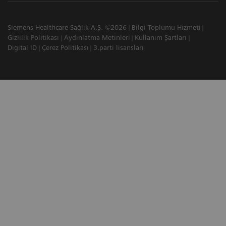
Siemens Healthcare Sağlık A.Ş. ©2026
Bilgi Toplumu Hizmeti
Gizlilik Politikası
Aydınlatma Metinleri
Kullanım Şartları
Digital ID
Çerez Politikası
3.parti lisansları