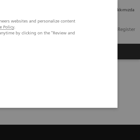
Kariyer
Yatırımcı ilişkileri
Hakkımızda
neers websites and personalize content
e Policy
.
TR
Contact
Login / Register
anytime by clicking on the "Review and
mızda