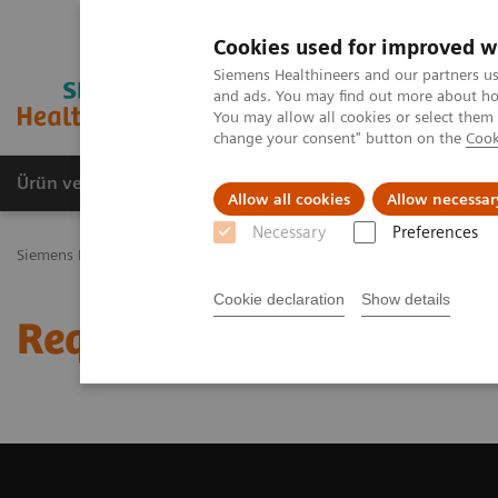
Cookies used for improved w
Siemens Healthineers and our partners us
and ads. You may find out more about how
You may allow all cookies or select them
change your consent" button on the
Cook
Ürün ve Hizmetler
Öne Çıkanlar
Sağlık Hizm
Allow all cookies
Allow necessar
Necessary
Preferences
Siemens Healthineers Türkiye
Tıbbi Görüntüleme
Manyetik Rezo
Cookie declaration
Show details
Request a Quote