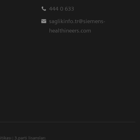
444 0 633
saglikinfo.tr@siemens-
healthineers.com
itikası
3.parti lisansları