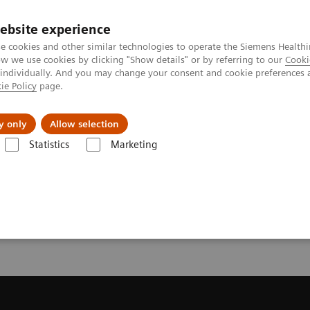
ebsite experience
e cookies and other similar technologies to operate the Siemens Healthi
 we use cookies by clicking "Show details" or by referring to our
Cooki
 individually. And you may change your consent and cookie preferences 
ie Policy
page.
etlerinde Karşılaşılan Zorluklar ve Çözüm Yolları
Hakkı
y only
Allow selection
Statistics
Marketing
nans Görüntüleme
Request a Quote