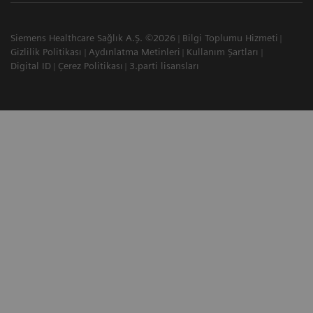
Siemens Healthcare Sağlık A.Ş. ©2026
Bilgi Toplumu Hizmeti
Gizlilik Politikası
Aydınlatma Metinleri
Kullanım Şartları
Digital ID
Çerez Politikası
3.parti lisansları