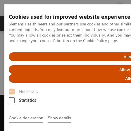
Cookies used for improved website experience
Ürün ve Hizmetler
Öne Çıkanlar
Sağlık Hizm
Siemens Healthineers and our partners use cookies and other simil
content and ads. You may find out more about how we use cookies b
You may allow all cookies or select them individually. And you ma
and change your consent" button on the
Cookie Policy
page.
Siemens Healthineers Türkiye
Tıbbi Görüntüleme
Manyetik Rezonans Görüntüleme
Request a Quote
All
Request a Quote
Allow
All
Necessary
Statistics
Cookie declaration
Show details
Contact Us