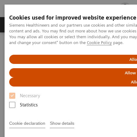
Cookies used for improved website experience
Ürün ve Hizmetler
Öne Çıkanlar
Sağlık Hizm
Siemens Healthineers and our partners use cookies and other simil
content and ads. You may find out more about how we use cookies b
You may allow all cookies or select them individually. And you ma
and change your consent" button on the
Cookie Policy
page.
Siemens Healthineers Türkiye
Laboratuvar Diagnostiği
Atellica Ürün Ailesi
All
Atellica Ürün Ailesi
Allow
All
Daha iyi sonuçlar elde edebilmeniz için
kontrol ve basitlik sağlamak üzere
Necessary
tasarlanmıştır.
Statistics
Atellica ürün ailemizin vaadi, laboratuvarınızın daha
Cookie declaration
Show details
sıkı kontrolü, basitleştirilmiş iş akışı, daha iyi iş ve