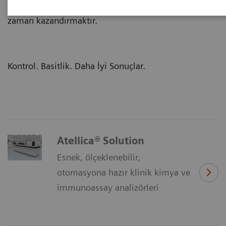
klinik sonuçlar elde etmeye odaklanmanız için size
zaman kazandırmaktır.
Kontrol. Basitlik. Daha İyi Sonuçlar.
Atellica® Solution
Esnek, ölçeklenebilir,
otomasyona hazır klinik kimya ve
immunoassay analizörleri