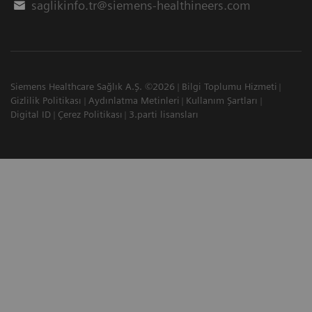
saglikinfo.tr@siemens-healthineers.com
Siemens Healthcare Sağlık A.Ş. ©2026
Bilgi Toplumu Hizmeti
Gizlilik Politikası
Aydınlatma Metinleri
Kullanım Şartları
Digital ID
Çerez Politikası
3.parti lisansları