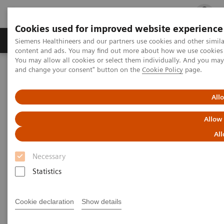
Cookies used for improved website experience
Ürün ve Hizmetler
Öne Çıkanlar
Sağlık Hizm
Siemens Healthineers and our partners use cookies and other simil
content and ads. You may find out more about how we use cookies b
You may allow all cookies or select them individually. And you ma
and change your consent" button on the
Cookie Policy
page.
Siemens Healthineers Türkiye
Laboratuvar Diagnostiği
Hastalıklara Göre Test Menüleri
Monoclonal Gammopathies
Free Light Chains (FLC) Testing
All
Allow
All
Necessary
Statistics
Cookie declaration
Show details