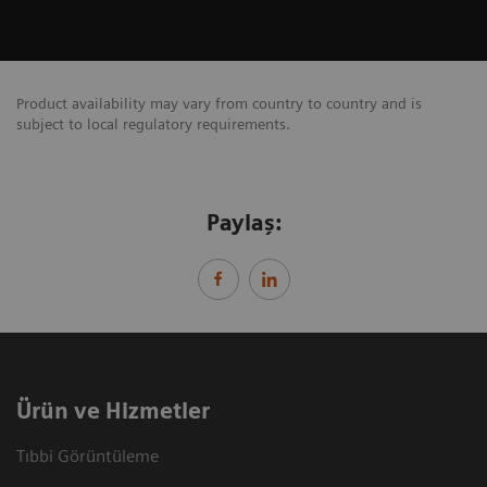
Product availability may vary from country to country and is
subject to local regulatory requirements.
Paylaş:
Ürün ve Hizmetler
Tıbbi Görüntüleme