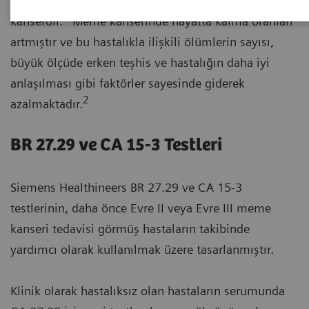
Meme kanseri kadınlar arasında en sık görülen
1
kanserdir.
Meme kanserinde hayatta kalma oranları
artmıştır ve bu hastalıkla ilişkili ölümlerin sayısı,
büyük ölçüde erken teşhis ve hastalığın daha iyi
anlaşılması gibi faktörler sayesinde giderek
2
azalmaktadır.
BR 27.29 ve CA 15-3 Testleri
Siemens Healthineers BR 27.29 ve CA 15-3
testlerinin, daha önce Evre II veya Evre III meme
kanseri tedavisi görmüş hastaların takibinde
yardımcı olarak kullanılmak üzere tasarlanmıştır.
Klinik olarak hastalıksız olan hastaların serumunda