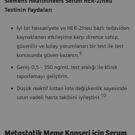
Siemens Healthineers Serum HER-2/neu
Testinin Faydaları
İyi bir hassasiyete ve HER-2/neu bazlı tedaviden
kaynaklanan etkileşime karşı dirence sahip,
güvenilir ve kolay yorumlanan bir test ile test
9
konusunda güven kazanın.
Geniş 0,5 - 350 ng/mL test aralığı ile klinik
raporlamayı geliştirin.
Düşük reaktif lottan lota değişkenlik sayesinde
10
uzun vadeli hasta takibini iyileştirir.
Metastatik Meme Kanseri için Serum