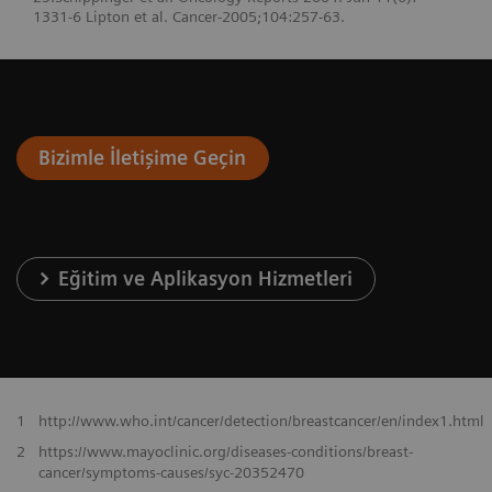
1331-6 Lipton et al. Cancer-2005;104:257-63.
Bizimle İletişime Geçin
Eğitim ve Aplikasyon Hizmetleri
1
http://www.who.int/cancer/detection/breastcancer/en/index1.html
2
https://www.mayoclinic.org/diseases-conditions/breast-
cancer/symptoms-causes/syc-20352470