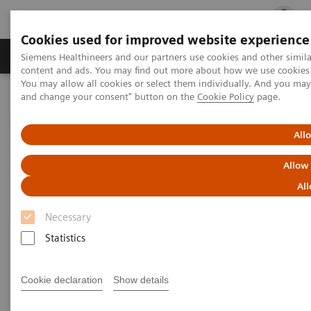
Cookies used for improved website experience
Ürün ve Hizmetler
Öne Çıkanlar
Sağlık Hizm
Siemens Healthineers and our partners use cookies and other simil
content and ads. You may find out more about how we use cookies b
You may allow all cookies or select them individually. And you ma
and change your consent" button on the
Cookie Policy
page.
Siemens Healthineers Türkiye
Laboratuvar Diagnostiği
Hastalıklara Göre Test Menüleri
Onkoloji
Meme Kanseri
All
Meme Kanseri
Allow
All
Serum HER-2/neu, BR 27.29, ve CA 15-3
Necessary
Testleri
Statistics
Cookie declaration
Show details