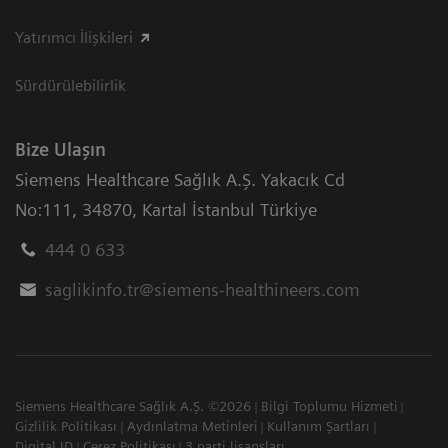
Yatırımcı İlişkileri
Sürdürülebilirlik
Bize Ulaşın
Siemens Healthcare Sağlık A.Ş. Yakacık Cd
No:111
,
34870
,
Kartal İstanbul Türkiye
444 0 633
saglikinfo.tr@siemens-healthineers.com
Siemens Healthcare Sağlık A.Ş. ©2026
Bilgi Toplumu Hizmeti
Gizlilik Politikası
Aydınlatma Metinleri
Kullanım Şartları
Digital ID
Çerez Politikası
3.parti lisansları