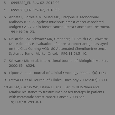
3
10995282_EN Rev. 02, 2018-08
4
10995284_EN Rev. 02, 2018-08
5
Abbate I, Correale M, Musci MD, Dragone D. Monoclonal
antibody B27.29 against mucinous breast cancer associated
antigen CA 27.29 in breast cancer. Breast Cancer Res Treatment.
1991;19(2):123.
6
Dnistrain AM, Schwartz MK, Greenberg EJ, Smith CA, Schwartz
DC, Maimonis P. Evaluation of a breast cancer antigen assayed
on the Ciba Corning ACS:180 Automated Chemiluminescence
System. J Tumor Marker Oncol. 1996;11(3):5–10.
7
Schwartz MK, et al. International Journal of Biological Markers
2000;15(4):324.
8
Lipton A, et al. Journal of Clinical Oncology 2002;20(6):1467.
9
Esteva FJ, et al. Journal of Clinical Oncology 2002;20(7):1800.
10
Ali SM, Carney WP, Esteva FJ, et al. Serum HER-2/neu and
relative resistance to trastuzumab-based therapy in patients
with metastatic breast cancer. Cancer. 2008 Sep
15;113(6):1294-301.