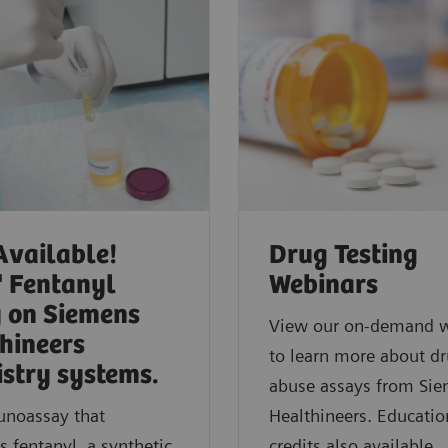
vailable!
Drug Testing
 Fentanyl
Webinars​
 on Siemens
View our on-demand w
hineers
to learn more about dr
stry systems.
abuse assays from Si
noassay that
Healthineers. Educatio
 fentanyl, a synthetic
credits also available.