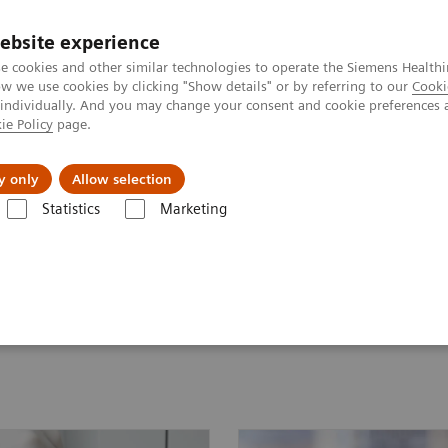
ebsite experience
e cookies and other similar technologies to operate the Siemens Healthi
 we use cookies by clicking "Show details" or by referring to our
Cooki
 individually. And you may change your consent and cookie preferences 
ie Policy
page.
etlerinde Karşılaşılan Zorluklar ve Çözüm Yolları
Hakkı
y only
Allow selection
Statistics
Marketing
ara Göre Test Menüleri
Drugs of Abuse Assays