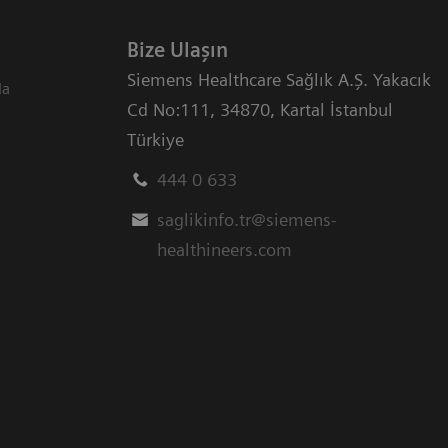
Bize Ulaşın
Siemens Healthcare Sağlık A.Ş. Yakacık
da
Cd No:111
,
34870
,
Kartal İstanbul
Türkiye
444 0 633
saglikinfo.tr@siemens-
healthineers.com