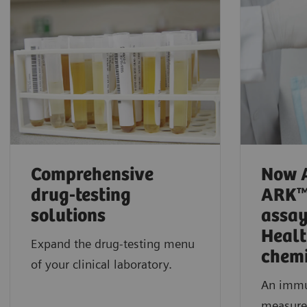
Comprehensive
Now A
drug-testing
ARK™
solutions
assay
Healt
Expand the drug-testing menu
chemi
of your clinical laboratory.
An immu
measures