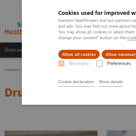
Cookies used for improved w
Siemens Healthineers and our partners us
and ads. You may find out more about how
You may allow all cookies or select them
change your consent" button on the
Cook
Ürün ve Hizmetler
Öne Çıkanlar
Sağlık Hizm
Allow all cookies
Allow necessar
Necessary
Preferences
Siemens Healthineers Türkiye
Laboratuvar Diagnostiği
Hastalıkl
Cookie declaration
Show details
Drugs of Abuse Assays