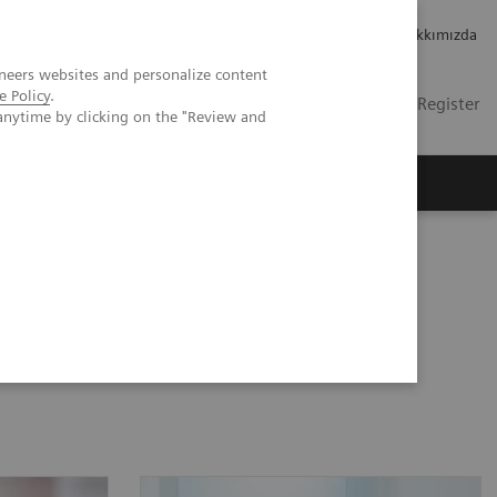
Kariyer
Yatırımcı ilişkileri
Hakkımızda
neers websites and personalize content
e Policy
.
TR
Contact
Login / Register
anytime by clicking on the "Review and
mızda