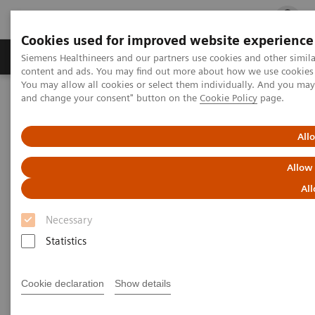
Cookies used for improved website experience
Ürün ve Hizmetler
Öne Çıkanlar
Sağlık Hizm
Siemens Healthineers and our partners use cookies and other simil
content and ads. You may find out more about how we use cookies b
You may allow all cookies or select them individually. And you ma
and change your consent" button on the
Cookie Policy
page.
Siemens Healthineers Türkiye
Laboratuvar Diagnostiği
Hastalıklara Göre Test Menüleri
Diyabet
Webinar: Gestational Diabetes: Pathophysiology, Risk, and
All
Outcomes
Allow
Gestational Diabetes:
All
Pathophysiology, Risk, and
Necessary
Outcomes
Statistics
Cookie declaration
Show details
Worldwide, gestational diabetes mellitus affects
approximately 14% of pregnant women. Gestational