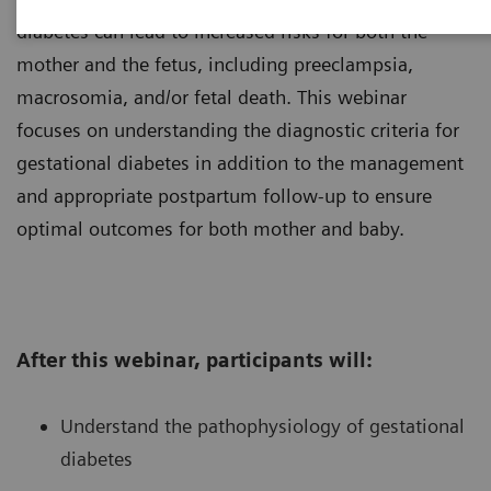
diabetes can lead to increased risks for both the
mother and the fetus, including preeclampsia,
macrosomia, and/or fetal death. This webinar
focuses on understanding the diagnostic criteria for
gestational diabetes in addition to the management
and appropriate postpartum follow-up to ensure
optimal outcomes for both mother and baby.
After this webinar, participants will:
Understand the pathophysiology of gestational
diabetes