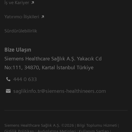
İş ve Kariyer
Yatırımcı İlişkileri
Sürdürülebilirlik
Bize Ulaşın
Siemens Healthcare Sağlık A.Ş. Yakacık Cd
No:111
,
34870
,
Kartal İstanbul Türkiye
444 0 633
saglikinfo.tr@siemens-healthineers.com
Siemens Healthcare Sağlık A.Ş. ©2026
Bilgi Toplumu Hizmeti
Gizlilik Politikası
Aydınlatma Metinleri
Kullanım Şartları