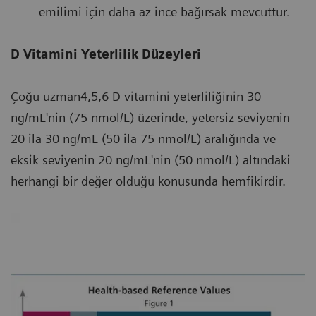
emilimi için daha az ince bağırsak mevcuttur.
D Vitamini Yeterlilik Düzeyleri
Çoğu uzman4,5,6 D vitamini yeterliliğinin 30
ng/mL'nin (75 nmol/L) üzerinde, yetersiz seviyenin
20 ila 30 ng/mL (50 ila 75 nmol/L) aralığında ve
eksik seviyenin 20 ng/mL'nin (50 nmol/L) altındaki
herhangi bir değer olduğu konusunda hemfikirdir.