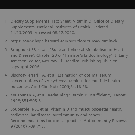
1
Dietary Supplemental Fact Sheet: Vitamin D. Office of Dietary
Supplements. National Institutes of Health. Updated
11/13/2009. Accessed 08/17/2010.
2
https://www.hsph.harvard.edu/nutritionsource/vitamin-d/
3
Bringhurst FR, et.al., “Bone and Mineral Metabolism in Health
and Disease”; Chapter 23 of “Harrison’s Endocrinology”, J. Larry
Jameson, editor, McGraw-Hill Medical Publishing Division,
copyright 2006.
4
Bischoff-Ferrari HA, et al. Estimation of optimal serum
concentrations of 25-hydroxyvitamin D for multiple health
outcomes. Am J Clin Nutr 2006;84:18-28.
5
Malabanan A, et al. Redefining vitamin D insufficiency. Lancet
1998;351:805-6.
6
Souberbielle JC et al. Vitamin D and musculoskeletal health,
cadiovascular disease, autoimmunity and cancer:
Recommendations for clinical practice. Autoimmunity Reviews
9 (2010) 709-715.