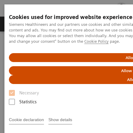
Cookies used for improved website experience
Ürün ve Hizmetler
Öne Çıkanlar
Sağlık Hizm
Siemens Healthineers and our partners use cookies and other simil
content and ads. You may find out more about how we use cookies b
You may allow all cookies or select them individually. And you ma
and change your consent" button on the
Cookie Policy
page.
Siemens Healthineers Türkiye
Laboratuvar Diagnostiği
Hastalıklara Göre Test Menüleri
Kemik Metabolizması
Vitamin D
All
Allow
D Vitamini
All
Necessary
Statistics
D vitamini, kalsiyumun bağırsaktan emiliminde ve
Cookie declaration
Show details
kalsiyumun düzenlenmesinde rol oynayan, yağda
çözünen bir hormondur. Güçlü, sağlıklı kemiklerin