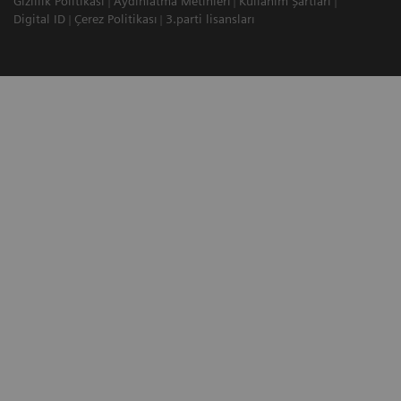
Gizlilik Politikası
Aydınlatma Metinleri
Kullanım Şartları
Digital ID
Çerez Politikası
3.parti lisansları