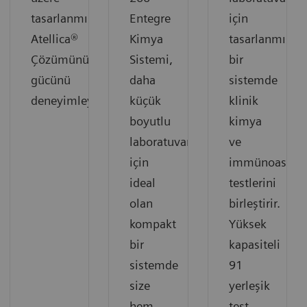
tasarlanmış
Entegre
için
Atellica®
Kimya
tasarlanmış
Çözümünün
Sistemi,
bir
gücünü
daha
sistemde
deneyimleyin.
küçük
klinik
boyutlu
kimya
laboratuvarlar
ve
için
immünoassay
ideal
testlerini
olan
birleştirir.
kompakt
Yüksek
bir
kapasiteli
sistemde
91
size
yerleşik
hem
test,