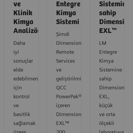
ve
Entegre
Sistemine
Klinik
Kimya
sahip
Kimya
Sistemi
Dimension
Analizörleri
EXL™
Şimdi
Daha
Dimension
LM
iyi
Remote
Entegre
sonuçlar
Services
Kimya
elde
ve
Sistemine
edebilmeniz
geliştirilmiş
sahip
için
QCC
Dimension
kontrol
PowerPak®
EXL,
ve
içeren
küçük
basitlik
Dimension®
ve orta
sağlamak
EXL™
ölçekli
üzere
200
laboratuvarlar