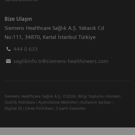
Bize Ulaşın
Siemens Healthcare Sağlık A.Ş. Yakacık Cd
No:111
,
34870
,
Kartal İstanbul Türkiye
444 0 633
saglikinfo.tr@siemens-healthineers.com
Siemens Healthcare Sağlık A.Ş. ©2026
Bilgi Toplumu Hizmeti
Gizlilik Politikası
Aydınlatma Metinleri
Kullanım Şartları
Digital ID
Çerez Politikası
3.parti lisansları