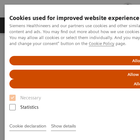
Cookies used for improved website experience
Ürün ve Hizmetler
Öne Çıkanlar
Sağlık Hizm
Siemens Healthineers and our partners use cookies and other simil
content and ads. You may find out more about how we use cookies b
You may allow all cookies or select them individually. And you ma
and change your consent" button on the
Cookie Policy
page.
Siemens Healthineers Türkiye
Laboratuvar Diagnostiği
Entegre Immunoassay ve Klinik Kimya Sistemleri
All
Entegre Immunoassay ve Klinik
Allow
Kimya Sistemleri
All
Necessary
Dimension® entegre kimya sistemleri, her
Statistics
laboratuvar için kanıtlanmış yenilikçi, test
entegrasyonu ile laboratuvar iş akışını düzenler.
Cookie declaration
Show details