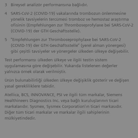
3
Bireysel analizör performansına bağlıdır.
4
SARS-CoV-2 (COVID-19) vakalarında trombozun önlenmesine
yönelik tavsiyelerin tercümesi tromboz ve hemostaz araştırma
ofisinin (Empfehlungen zur Thromboseprofylaxe bei SARS-CoV-2
(COVID-19) der GTH Geschäftsstelle).
5
“Empfehlungen zur Thromboseprophylaxe bei SARS-CoV-2
(COVID-19) der GTH Geschäftsstelle” (yerel alman yönergesi)
gibi çeşitli tavsiyeler ve yönergeler ülkeden ülkeye değişebilir.
Test performansı ülkeden ülkeye ve ilgili testin sistem
uygulamasına göre değişebilir. Yukarıda listelenen değerler
yalnızca örnek olarak verilmiştir.
Ürün bulunabilirliği ülkeden ülkeye değişiklik gösterir ve değişen
yasal gerekliliklere tabidir.
Atellica, BCS, INNOVANCE, PSI ve ilgili tüm markalar, Siemens
Healthineers Diagnostics Inc. veya bağlı kuruluşlarının ticari
markalarıdır. Sysmex, Sysmex Corporation'ın ticari markasıdır.
Diğer tüm ticari markalar ve markalar ilgili sahiplerinin
mülkiyetindedir.