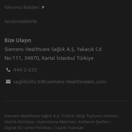
Yatırımcı İlişkileri
Sürdürülebilirlik
Bize Ulaşın
Siemens Healthcare Sağlık A.Ş. Yakacık Cd
No:111
,
34870
,
Kartal İstanbul Türkiye
444 0 633
saglikinfo.tr@siemens-healthineers.com
Siemens Healthcare Sağlık A.Ş. ©2026
Bilgi Toplumu Hizmeti
Gizlilik Politikası
Aydınlatma Metinleri
Kullanım Şartları
Digital ID
Çerez Politikası
3.parti lisansları