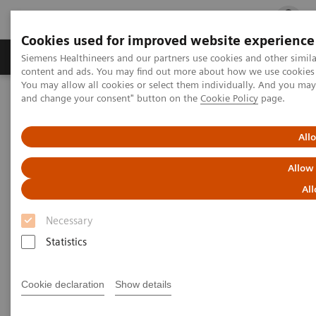
Cookies used for improved website experience
Ürün ve Hizmetler
Öne Çıkanlar
Sağlık Hizm
Siemens Healthineers and our partners use cookies and other simil
content and ads. You may find out more about how we use cookies b
You may allow all cookies or select them individually. And you ma
and change your consent" button on the
Cookie Policy
page.
Siemens Healthineers Türkiye
Laboratuvar Diagnostiği
Hemostasis testing portfolio
Hemostasis assays
INNOVANCE Antithrombin Assay
All
Allow
INNOVANCE Antitrombin Testi
All
Son teknoloji antitrombin testi
Necessary
Statistics
Cookie declaration
Show details
INNOVANCE Antitrombin Testi