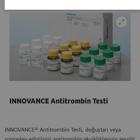
INNOVANCE Antitrombin Testi
INNOVANCE® Antitrombin Testi, doğuştan veya
sonradan edinilmiş antitrombin eksikliklerinin tespiti