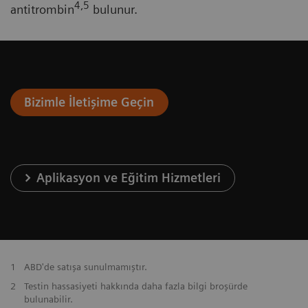
4,5
antitrombin
bulunur.
Bizimle İletişime Geçin
Aplikasyon ve Eğitim Hizmetleri
1
ABD'de satışa sunulmamıştır.
2
Testin hassasiyeti hakkında daha fazla bilgi broşürde
bulunabilir.