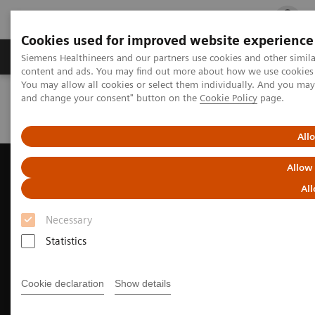
Cookies used for improved website experience
Ürün ve Hizmetler
Öne Çıkanlar
Sağlık Hizm
Siemens Healthineers and our partners use cookies and other simil
content and ads. You may find out more about how we use cookies b
You may allow all cookies or select them individually. And you ma
and change your consent" button on the
Cookie Policy
page.
Siemens Healthineers Türkiye
future of laboratories certification program
All
Allow
All
Necessary
Statistics
Cookie declaration
Show details