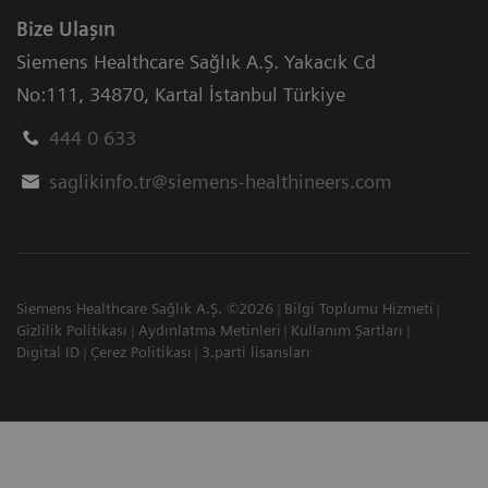
Bize Ulaşın
Siemens Healthcare Sağlık A.Ş. Yakacık Cd
No:111
,
34870
,
Kartal İstanbul Türkiye
444 0 633
saglikinfo.tr@siemens-healthineers.com
Siemens Healthcare Sağlık A.Ş. ©2026
Bilgi Toplumu Hizmeti
Gizlilik Politikası
Aydınlatma Metinleri
Kullanım Şartları
Digital ID
Çerez Politikası
3.parti lisansları