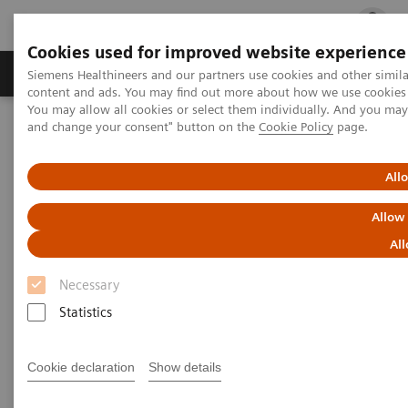
Cookies used for improved website experience
Ürün ve Hizmetler
Öne Çıkanlar
Sağlık Hizm
Siemens Healthineers and our partners use cookies and other simil
content and ads. You may find out more about how we use cookies b
You may allow all cookies or select them individually. And you ma
and change your consent" button on the
Cookie Policy
page.
Siemens Healthineers Türkiye
Luminos Agile
All
Luminos Agile
Allow
Floroskopide yeni bir RADikal yöntem
All
Necessary
Statistics
Cookie declaration
Show details