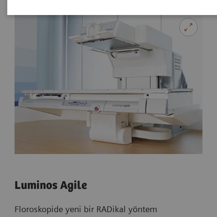
Luminos Agile
Floroskopide yeni bir RADikal yöntem