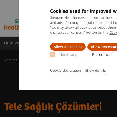
Cookies used for improved w
Siemens Healthineers and our partners us
and ads. You may find out more about how
You may allow all cookies or select them
change your consent" button on the
Cook
Ürün ve Hizmetler
Öne Çıkanlar
Sağlık Hizm
Allow all cookies
Allow necessar
Necessary
Preferences
Siemens Healthineers Türkiye
Dijital Çözümler ve Otomasyon
Te
Cookie declaration
Show details
Tele Sağlık Çözümleri