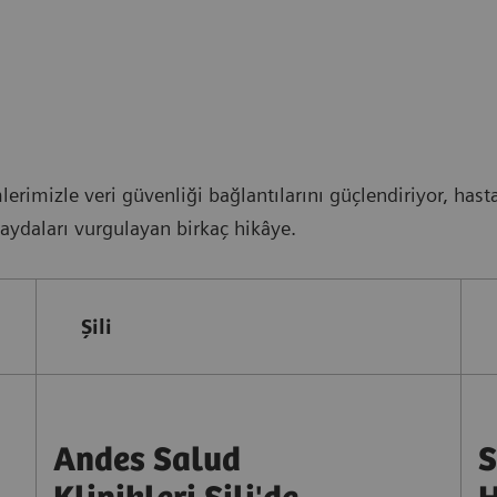
rimizle veri güvenliği bağlantılarını güçlendiriyor, hasta
faydaları vurgulayan birkaç hikâye.
Şili
Andes Salud
S