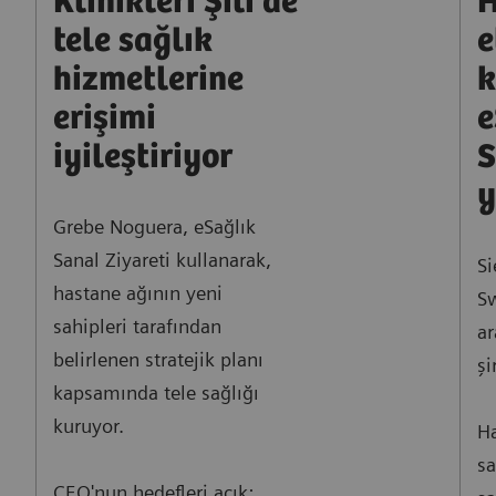
Klinikleri Şili'de
H
tele sağlık
e
hizmetlerine
k
erişimi
e
iyileştiriyor
S
y
Grebe Noguera, eSağlık
Sanal Ziyareti kullanarak,
Si
hastane ağının yeni
Sw
sahipleri tarafından
ar
belirlenen stratejik planı
şi
kapsamında tele sağlığı
kuruyor.
Ha
sa
CEO'nun hedefleri açık: