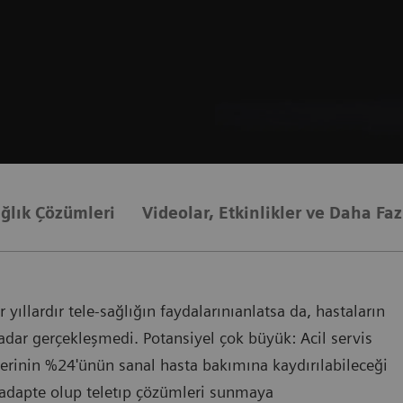
ağlık Çözümleri
Videolar, Etkinlikler ve Daha Faz
yıllardır tele-sağlığın faydalarınıanlatsa da, hastaların
ar gerçekleşmedi. Potansiyel çok büyük: Acil servis
tlerinin %24'ünün sanal hasta bakımına kaydırılabileceği
lı adapte olup teletıp çözümleri sunmaya