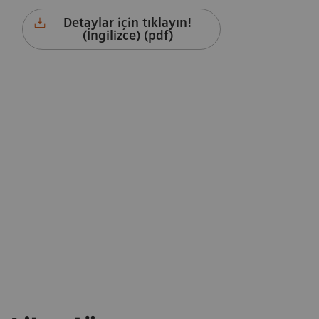
Detaylar için tıklayın!
(İngilizce) (pdf)