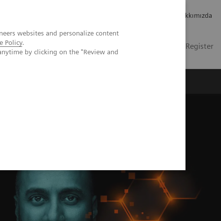
Kariyer
Yatırımcı ilişkileri
Hakkımızda
neers websites and personalize content
e Policy
.
TR
İletişim
Login / Register
anytime by clicking on the "Review and
mızda