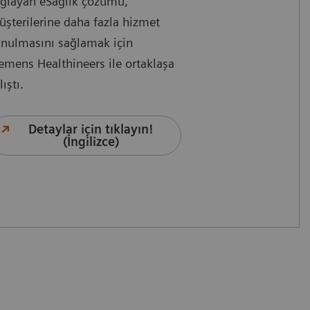
ğlayan eSağlık çözümü,
şterilerine daha fazla hizmet
nulmasını sağlamak için
emens Healthineers ile ortaklaşa
lıştı.
Detaylar için tıklayın!
(İngilizce)