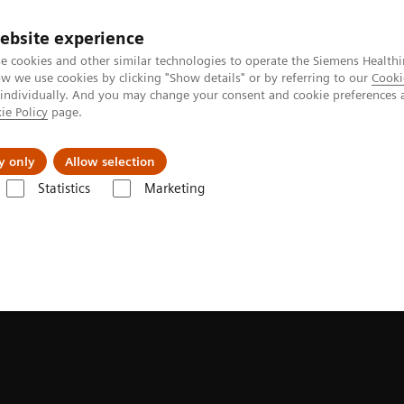
ebsite experience
e cookies and other similar technologies to operate the Siemens Healthi
 we use cookies by clicking "Show details" or by referring to our
Cooki
 individually. And you may change your consent and cookie preferences 
ie Policy
page.
etlerinde Karşılaşılan Zorluklar ve Çözüm Yolları
Hakkı
y only
Allow selection
Statistics
Marketing
le Sağlık Çözümleri