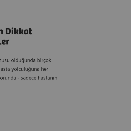
n Dikkat
ler
onusu olduğunda birçok
 hasta yolculuğuna her
orunda - sadece hastanın