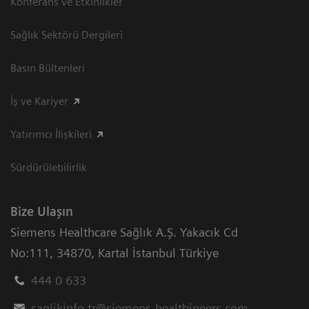
Konferans ve Etkinlikler
Sağlık Sektörü Dergileri
Basın Bültenleri
İş ve Kariyer
Yatırımcı İlişkileri
Sürdürülebilirlik
Bize Ulaşın
Siemens Healthcare Sağlık A.Ş. Yakacık Cd
No:111
,
34870
,
Kartal İstanbul Türkiye
444 0 633
saglikinfo.tr@siemens-healthineers.com