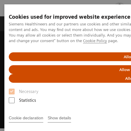
Cookies used for improved website experience
Ürün ve Hizmetler
Öne Çıkanlar
Sağlık Hizm
Siemens Healthineers and our partners use cookies and other simil
content and ads. You may find out more about how we use cookies b
You may allow all cookies or select them individually. And you ma
and change your consent" button on the
Cookie Policy
page.
Siemens Healthineers Türkiye
Dijital Çözümler ve Otomasyon
Dijital Portfolyo
AI-Rad Companion
All
Allow
All
Necessary
Statistics
Cookie declaration
Show details