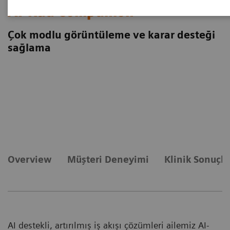
AI-Rad Companion
Çok modlu görüntüleme ve karar desteği
sağlama
Overview
Müşteri Deneyimi
Klinik Sonuçla
AI destekli, artırılmış iş akışı çözümleri ailemiz AI-