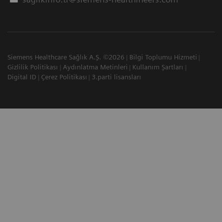
Siemens Healthcare Sağlık A.Ş. ©2026
Bilgi Toplumu Hizmeti
Gizlilik Politikası
Aydınlatma Metinleri
Kullanım Şartları
Digital ID
Çerez Politikası
3.parti lisansları