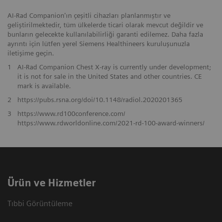
AI-Rad Companion'ın çeşitli cihazları planlanmıştır ve
geliştirilmektedir, tüm ülkelerde ticari olarak mevcut değildir ve
bunların gelecekte kullanılabilirliği garanti edilemez. Daha fazla
ayrıntı için lütfen yerel Siemens Healthineers kuruluşunuzla
iletişime geçin.
1
AI-Rad Companion Chest X-ray is currently under development;
it is not for sale in the United States and other countries. CE
mark is available.
2
https://pubs.rsna.org/doi/10.1148/radiol.2020201365
3
https://www.rd100conference.com/
https://www.rdworldonline.com/2021-rd-100-award-winners/
Ürün ve Hizmetler
Tıbbi Görüntüleme