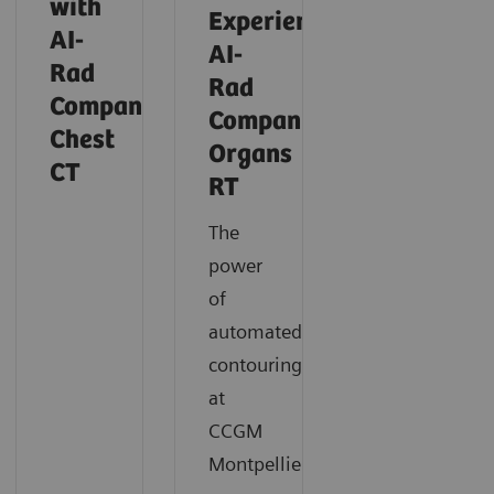
with
Experience:
AI-
AI-
Rad
Rad
Companion
Companion
Chest
Organs
CT
RT
The
power
of
automated
contouring
at
CCGM
Montpellier