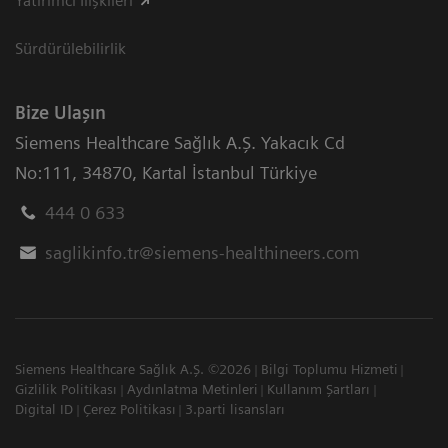
Yatırımcı İlişkileri
Sürdürülebilirlik
Bize Ulaşın
Siemens Healthcare Sağlık A.Ş. Yakacık Cd
No:111
,
34870
,
Kartal İstanbul Türkiye
444 0 633
saglikinfo.tr@siemens-healthineers.com
Siemens Healthcare Sağlık A.Ş. ©2026
Bilgi Toplumu Hizmeti
Gizlilik Politikası
Aydınlatma Metinleri
Kullanım Şartları
Digital ID
Çerez Politikası
3.parti lisansları