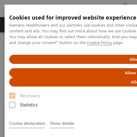
Cookies used for improved website experience
Ürün ve Hizmetler
Öne Çıkanlar
Sağlık Hizm
Siemens Healthineers and our partners use cookies and other simil
content and ads. You may find out more about how we use cookies b
You may allow all cookies or select them individually. And you ma
and change your consent" button on the
Cookie Policy
page.
Siemens Healthineers Türkiye
Tıbbi Görüntüleme
Bilgisayarlı Tomografi
NAEOTOM Alpha ailesi
A systematic assessment and optimization of photon-counting CT
All
for lung density quantifications
Allow
A systematic assessment and
All
optimization of photon-
Necessary
counting CT for lung density
Statistics
quantifications
Cookie declaration
Show details