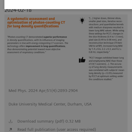
2024-02-18
Med Phys. 2024 Apr;51(4):2893-2904
Duke University Medical Center, Durham, USA
Download summary (pdf) 0.32 MB
Read full publication (user access required)