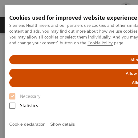
Cookies used for improved website experience
Ürün ve Hizmetler
Öne Çıkanlar
Sağlık Hizm
Siemens Healthineers and our partners use cookies and other simil
content and ads. You may find out more about how we use cookies b
You may allow all cookies or select them individually. And you ma
and change your consent" button on the
Cookie Policy
page.
Siemens Healthineers Türkiye
Tıbbi Görüntüleme
Bilgisayarlı Tomografi
NAEOTOM Alpha ailesi
NAEOTOM Alpha
PCCT scientific evidence
All
ECR 2023 / Pushing the boundaries of CT imaging with photon-
counting technology in cardiac imaging
Allow
All
ECR 2023 / Pushing the
Necessary
boundaries of CT imaging with
Statistics
photon-counting technology in
cardiac imaging
Cookie declaration
Show details
Quantum Technology in use in the follow-up of