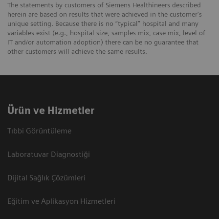
The statements by customers of Siemens Healthineers described
herein are based on results that were achieved in the customer's
unique setting. Because there is no “typical” hospital and many
variables exist (e.g., hospital size, samples mix, case mix, level of
IT and/or automation adoption) there can be no guarantee that
other customers will achieve the same results.
Ürün ve Hizmetler
Tıbbi Görüntüleme
Laboratuvar Diagnostiği
Dijital Sağlık Çözümleri
Eğitim ve Aplikasyon Hizmetleri