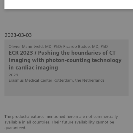
patients with heart transplants.
2023-03-03
Olivier Manintveld, MD, PhD; Ricardo Budde, MD, PhD
ECR 2023 / Pushing the boundaries of CT
imaging with photon-counting technology
in cardiac imaging
2023
Erasmus Medical Center Rotterdam, the Netherlands
The products/features mentioned herein are not commercially
available in all countries. Their future availability cannot be
guaranteed.