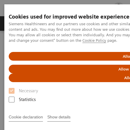
Cookies used for improved website experience
Ürün ve Hizmetler
Öne Çıkanlar
Sağlık Hizm
Siemens Healthineers and our partners use cookies and other simil
content and ads. You may find out more about how we use cookies b
You may allow all cookies or select them individually. And you ma
and change your consent" button on the
Cookie Policy
page.
Siemens Healthineers Türkiye
Tıbbi Görüntüleme
Bilgisayarlı Tomografi
NAEOTOM Alpha ailesi
NAEOTOM Alpha
PCCT scientific evidence
All
Accuracy of ultra high-resolution photon-counting CT for detecting
coronary artery disease in a high-risk population
Allow
All
Accuracy of ultra high-
Necessary
resolution photon-counting CT
Statistics
for detecting coronary artery
disease in a high-risk
Cookie declaration
Show details
population