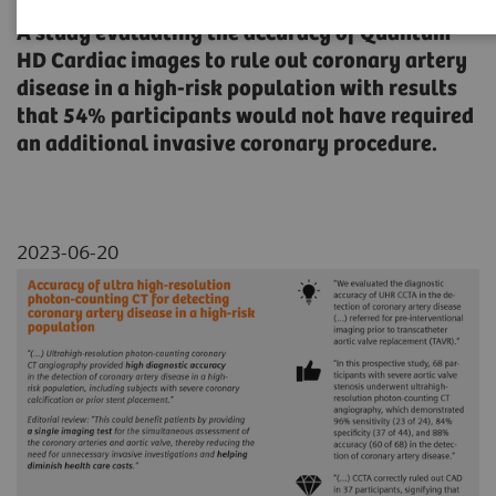
A study evaluating the accuracy of Quantum
HD Cardiac images to rule out coronary artery
disease in a high-risk population with results
that 54% participants would not have required
an additional invasive coronary procedure.
2023-06-20