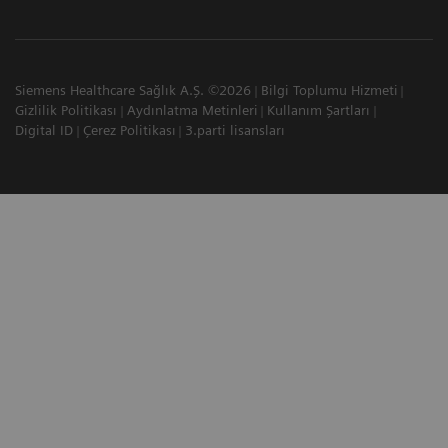
Siemens Healthcare Sağlık A.Ş. ©2026
Bilgi Toplumu Hizmeti
Gizlilik Politikası
Aydınlatma Metinleri
Kullanım Şartları
Digital ID
Çerez Politikası
3.parti lisansları