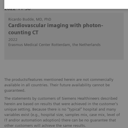
2022-11-30
Ricardo Budde, MD, PhD
Cardiovascular imaging with photon-
counting CT
2022
Erasmus Medical Center Rotterdam, the Netherlands
The products/features mentioned herein are not commercially
available in all countries. Their future availability cannot be
guaranteed.
The statements by customers of Siemens Healthineers described
herein are based on results that were achieved in the customer's
unique setting. Because there is no “typical” hospital and many
variables exist (e.g., hospital size, samples mix, case mix, level of
IT and/or automation adoption) there can be no guarantee that
other customers will achieve the same results.