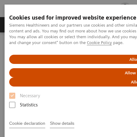
Cookies used for improved website experience
Ürün ve Hizmetler
Öne Çıkanlar
Sağlık Hizm
Siemens Healthineers and our partners use cookies and other simil
content and ads. You may find out more about how we use cookies b
You may allow all cookies or select them individually. And you ma
and change your consent" button on the
Cookie Policy
page.
Siemens Healthineers Türkiye
Tıbbi Görüntüleme
Bilgisayarlı Tomografi
NAEOTOM Alpha ailesi
NAEOTOM Alpha
PCCT scientific evidence
All
Cardiovascular imaging with photon-counting CT
Allow
Cardiovascular imaging with
All
photon-counting CT
Necessary
Statistics
The advantages of Quantum Technology in the
daily cardiovascular imaging routine.
Cookie declaration
Show details