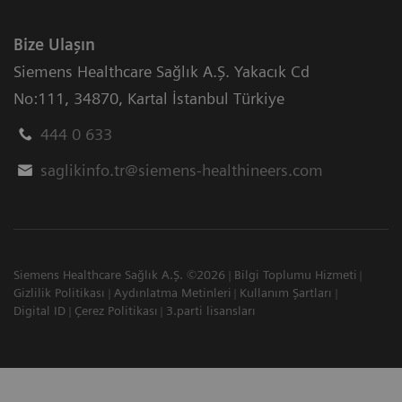
Bize Ulaşın
Siemens Healthcare Sağlık A.Ş. Yakacık Cd
No:111
,
34870
,
Kartal İstanbul Türkiye
444 0 633
saglikinfo.tr@siemens-healthineers.com
Siemens Healthcare Sağlık A.Ş. ©2026
Bilgi Toplumu Hizmeti
Gizlilik Politikası
Aydınlatma Metinleri
Kullanım Şartları
Digital ID
Çerez Politikası
3.parti lisansları