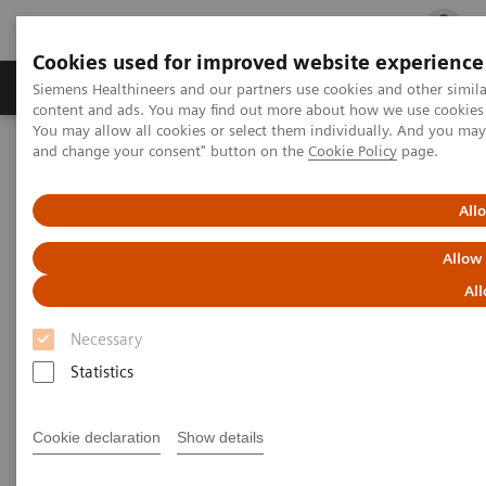
Cookies used for improved website experience
Ürün ve Hizmetler
Öne Çıkanlar
Sağlık Hizm
Siemens Healthineers and our partners use cookies and other simil
content and ads. You may find out more about how we use cookies b
You may allow all cookies or select them individually. And you ma
and change your consent" button on the
Cookie Policy
page.
Siemens Healthineers Türkiye
Tıbbi Görüntüleme
Bilgisayarlı Tomografi
NAEOTOM Alpha ailesi
NAEOTOM Alpha
PCCT scientific evidence
All
NAEOTOM Alpha - A game-changer in (abdominal) imaging
Allow
NAEOTOM Alpha - A game-
All
changer in (abdominal) imaging
Necessary
Statistics
Three-case presentation of the benefits of the
NAEOTOM Alpha scans in abdominal oncology.
Cookie declaration
Show details