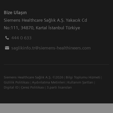
Bize Ulaşın
Siemens Healthcare Sağlık A.Ş. Yakacık Cd
No:111
,
34870
,
Kartal İstanbul Türkiye
444 0 633
saglikinfo.tr@siemens-healthineers.com
Siemens Healthcare Sağlık A.Ş. ©2026
Bilgi Toplumu Hizmeti
Gizlilik Politikası
Aydınlatma Metinleri
Kullanım Şartları
Digital ID
Çerez Politikası
3.parti lisansları