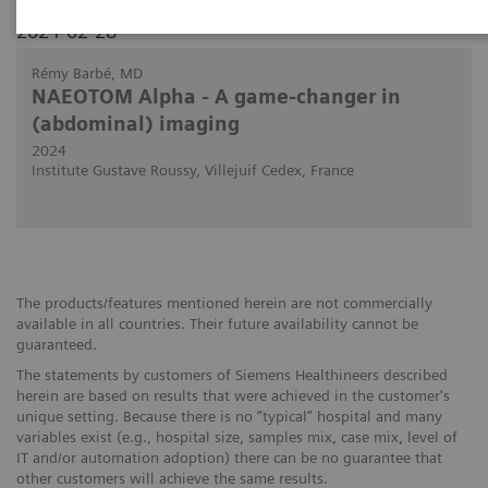
2024-02-28
Rémy Barbé, MD
NAEOTOM Alpha - A game-changer in
(abdominal) imaging
2024
Institute Gustave Roussy, Villejuif Cedex, France
The products/features mentioned herein are not commercially
available in all countries. Their future availability cannot be
guaranteed.
The statements by customers of Siemens Healthineers described
herein are based on results that were achieved in the customer's
unique setting. Because there is no “typical” hospital and many
variables exist (e.g., hospital size, samples mix, case mix, level of
IT and/or automation adoption) there can be no guarantee that
other customers will achieve the same results.