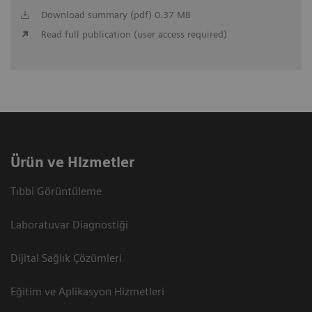
Download summary (pdf) 0.37 MB
Read full publication (user access required)
Ürün ve Hizmetler
Tıbbi Görüntüleme
Laboratuvar Diagnostiği
Dijital Sağlık Çözümleri
Eğitim ve Aplikasyon Hizmetleri