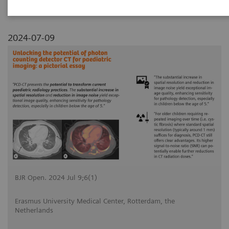
2024-07-09
BJR Open. 2024 Jul 9;6(1)
Erasmus University Medical Center, Rotterdam, the
Netherlands