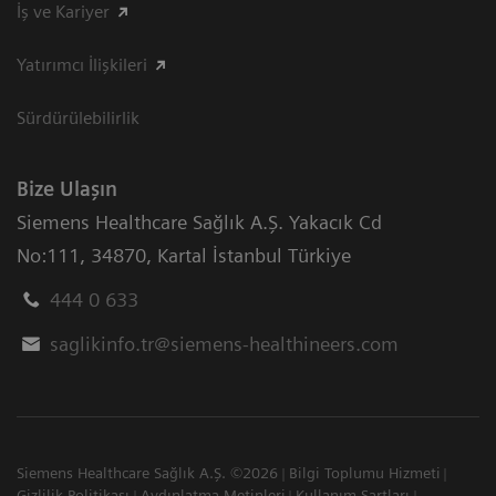
İş ve Kariyer
Yatırımcı İlişkileri
Sürdürülebilirlik
Bize Ulaşın
Siemens Healthcare Sağlık A.Ş. Yakacık Cd
No:111
,
34870
,
Kartal İstanbul Türkiye
444 0 633
saglikinfo.tr@siemens-healthineers.com
Siemens Healthcare Sağlık A.Ş. ©2026
Bilgi Toplumu Hizmeti
Gizlilik Politikası
Aydınlatma Metinleri
Kullanım Şartları