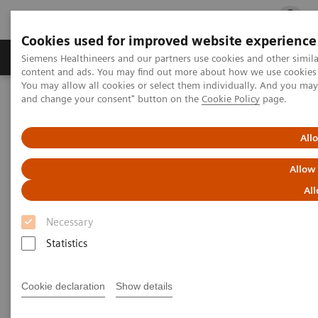
Cookies used for improved website experience
Ürün ve Hizmetler
Öne Çıkanlar
Sağlık Hizm
Siemens Healthineers and our partners use cookies and other simil
content and ads. You may find out more about how we use cookies b
You may allow all cookies or select them individually. And you ma
and change your consent" button on the
Cookie Policy
page.
Siemens Healthineers Türkiye
Tıbbi Görüntüleme
Bilgisayarlı Tomografi
NAEOTOM Alpha ailesi
Unlocking the potential of photon counting detector CT for
All
paediatric imaging: a pictorial essay
Allow
Unlocking the potential of
All
photon counting detector CT for
Necessary
paediatric imaging: a pictorial
Statistics
essay
Cookie declaration
Show details