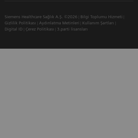
Siemens Healthcare Sağlık A.Ş. ©2026
Bilgi Toplumu Hizmeti
Gizlilik Politikası
Aydınlatma Metinleri
Kullanım Şartları
Digital ID
Çerez Politikası
3.parti lisansları