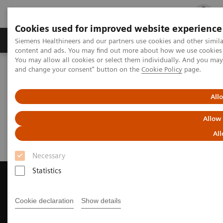
Cookies used for improved website experience
Ürün ve Hizmetler
Öne Çıkanlar
Sağlık Hizm
Siemens Healthineers and our partners use cookies and other simil
content and ads. You may find out more about how we use cookies b
You may allow all cookies or select them individually. And you ma
and change your consent" button on the
Cookie Policy
page.
Siemens Healthineers Türkiye
Tıbbi Görüntüleme
Bilgisayarlı Tomografi
Request a Quote
All
Request a Quote
Allow
All
Necessary
Statistics
Cookie declaration
Show details
Contact Us