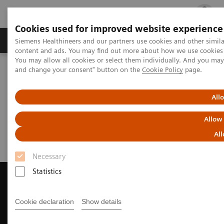
Cookies used for improved website experience
Ürün ve Hizmetler
Öne Çıkanlar
Sağlık Hizm
Siemens Healthineers and our partners use cookies and other simil
content and ads. You may find out more about how we use cookies b
You may allow all cookies or select them individually. And you ma
and change your consent" button on the
Cookie Policy
page.
Siemens Healthineers Türkiye
Tıbbi Görüntüleme
Bilgisayarlı Tomografi
Request a Quote
All
Request a Quote
Allow
All
Necessary
Statistics
Cookie declaration
Show details
Contact Us