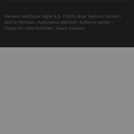
Siemens Healthcare Sağlık A.Ş. ©2026
Bilgi Toplumu Hizmeti
Gizlilik Politikası
Aydınlatma Metinleri
Kullanım Şartları
Digital ID
Çerez Politikası
3.parti lisansları