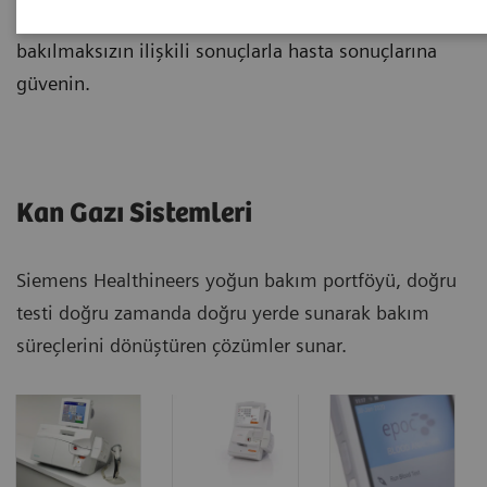
konfigürasyonu. Testin nerede yapıldığına
bakılmaksızın ilişkili sonuçlarla hasta sonuçlarına
güvenin.
Kan Gazı Sistemleri
Siemens Healthineers yoğun bakım portföyü, doğru
testi doğru zamanda doğru yerde sunarak bakım
süreçlerini dönüştüren çözümler sunar.