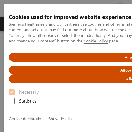
Cookies used for improved website experience
Ürün ve Hizmetler
Öne Çıkanlar
Sağlık Hizm
Siemens Healthineers and our partners use cookies and other simil
content and ads. You may find out more about how we use cookies b
You may allow all cookies or select them individually. And you ma
and change your consent" button on the
Cookie Policy
page.
Siemens Healthineers Türkiye
Hasta Başı Testleri
Blood Gas
All
Kan Gazı
Allow
All
Kişiselleştirimiş. Bağlı. Bütünleşik.
Necessary
Kan gazı portföyümüz karmaşıklığı azaltır ve
Statistics
operasyonların verimliliğini artırarak esnek ve uzun
vadeli bir çözüm sunar. Elde taşınan sistemlerden
Cookie declaration
Show details
masaüstü sistemlere kadar özelleştirilmiş analizör