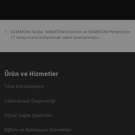
1
SOMATOM Scope, SOMATOM Emotion ve SOMATOM Perspective
CT tarayıcılarla kullanılmak üzere tasarlanmıştır.
Ürün ve Hizmetler
Tıbbi Görüntüleme
Laboratuvar Diagnostiği
Dijital Sağlık Çözümleri
Eğitim ve Aplikasyon Hizmetleri