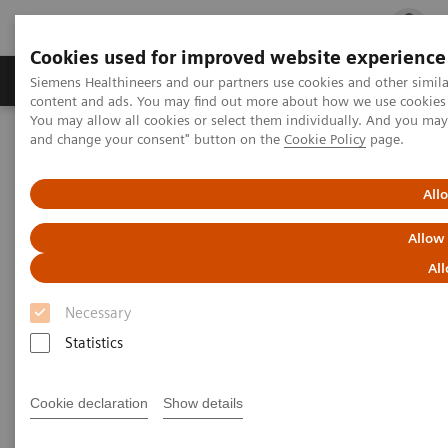
Cookies used for improved website experience
Ürün ve Hizmetler
Öne Çıkanlar
Sağlık Hizm
Siemens Healthineers and our partners use cookies and other simil
content and ads. You may find out more about how we use cookies b
You may allow all cookies or select them individually. And you ma
and change your consent" button on the
Cookie Policy
page.
Siemens Healthineers Türkiye
syngo
.via Element CT
All
syngo
.via Element CT
Allow
BT tarayıcınızın gücünü arttırın
All
Necessary
Statistics
Cookie declaration
Show details