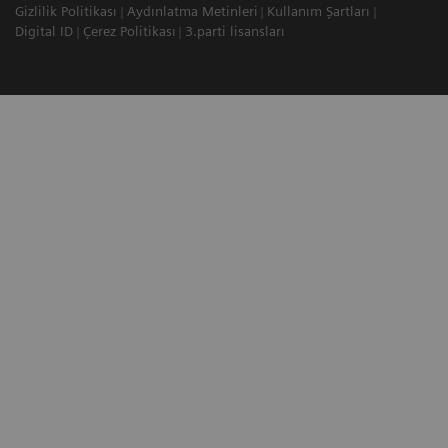
Gizlilik Politikası
Aydınlatma Metinleri
Kullanım Şartları
Digital ID
Çerez Politikası
3.parti lisansları