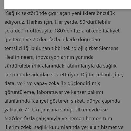
‘’Sağlık sektöründe çığır açan yeniliklere öncülük
ediyoruz. Herkes için. Her yerde. Sürdürülebilir
şekilde.’’ mottosuyla, 180'den fazla ülkede faaliyet
gösteren ve 70'den fazla ülkede doğrudan
temsilciliği bulunan tıbbi teknoloji şirket Siemens
Healthineers, inovasyonlarının yanında
sürdürülebilirlik alanındaki atılımlarıyla da sağlık
sektöründe adından söz ettiriyor. Dijital teknolojiler,
data, veri ve yapay zeka ile güçlendirilmiş
görüntüleme, laboratuvar ve kanser bakımı
alanlarında faaliyet gösteren şirket, dünya çapında
yaklaşık 71 bin çalışana sahip. Ülkemizde ise
600’den fazla çalışanıyla ve hemen hemen tüm
illerimizdeki sağlık kurumlarında yer alan hizmet ve