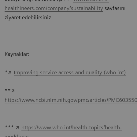
healthineers.com/company/sustainability
sayfasını
ziyaret edebilirsiniz.
Kaynaklar:
*
Improving service access and quality (who.int)
**
https://www.ncbi.nlm.nih.gov/pmc/articles/PMC60355
***
https://www.who.int/health-topics/health-
workforce