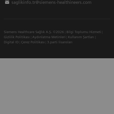
saglikinfo.tr@siemens-healthineers.com
Siemens Healthcare Sağlık A.Ş. ©2026
Bilgi Toplumu Hizmeti
Gizlilik Politikası
Aydınlatma Metinleri
Kullanım Şartları
Digital ID
Çerez Politikası
3.parti lisansları