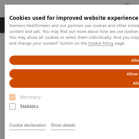
Cookies used for improved website experience
Ürün ve Hizmetler
Öne Çıkanlar
Sağlık Hizm
Siemens Healthineers and our partners use cookies and other simil
content and ads. You may find out more about how we use cookies b
You may allow all cookies or select them individually. And you ma
and change your consent" button on the
Cookie Policy
page.
Siemens Healthineers Türkiye
Basın
Basın Bültenleri
Siemens Healthineers Türkiye 135 Yaşında
All
Allow
All
Necessary
Statistics
Cookie declaration
Show details