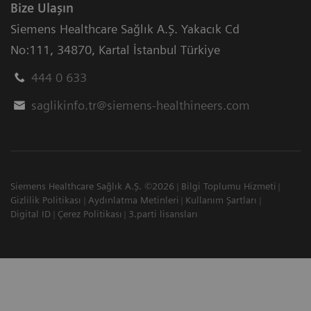
Bize Ulaşın
Siemens Healthcare Sağlık A.Ş. Yakacık Cd
No:111
,
34870
,
Kartal İstanbul Türkiye
444 0 633
saglikinfo.tr@siemens-healthineers.com
Siemens Healthcare Sağlık A.Ş. ©2026
Bilgi Toplumu Hizmeti
Gizlilik Politikası
Aydınlatma Metinleri
Kullanım Şartları
Digital ID
Çerez Politikası
3.parti lisansları