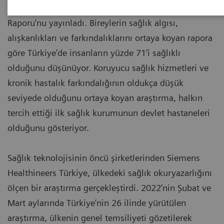
gündemine ışık tutan ‘Sağlık Okuryazarlığı Araştırma
Raporu’nu yayınladı. Bireylerin sağlık algısı,
alışkanlıkları ve farkındalıklarını ortaya koyan rapora
göre Türkiye’de insanların yüzde 71’i sağlıklı
olduğunu düşünüyor. Koruyucu sağlık hizmetleri ve
kronik hastalık farkındalığının oldukça düşük
seviyede olduğunu ortaya koyan araştırma, halkın
tercih ettiği ilk sağlık kurumunun devlet hastaneleri
olduğunu gösteriyor.
Sağlık teknolojisinin öncü şirketlerinden Siemens
Healthineers Türkiye, ülkedeki sağlık okuryazarlığını
ölçen bir araştırma gerçekleştirdi. 2022’nin Şubat ve
Mart aylarında Türkiye’nin 26 ilinde yürütülen
araştırma, ülkenin genel temsiliyeti gözetilerek