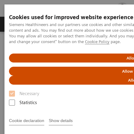
Cookies used for improved website experience
Ürün ve Hizmetler
Öne Çıkanlar
Sağlık Hizm
Siemens Healthineers and our partners use cookies and other simil
content and ads. You may find out more about how we use cookies b
You may allow all cookies or select them individually. And you ma
and change your consent" button on the
Cookie Policy
page.
Siemens Healthineers Türkiye
Basın
Basın Bültenleri
Halkın Yüzde 71’i Sağlıklı Olduğunu Düşünüyor
All
Halkın Yüzde 71’i Sağlıklı
Allow
Olduğunu Düşünüyor
All
Necessary
Statistics
Siemens Healthineers Türkiye, ülkedeki sağlık
Cookie declaration
Show details
farkındalığını ölçen ve kamuoyunun sağlık