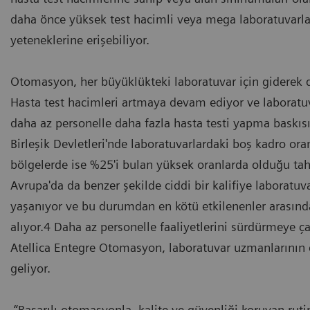
daha önce yüksek test hacimli veya mega laboratuvar
yeteneklerine erişebiliyor.
Otomasyon, her büyüklükteki laboratuvar için giderek 
Hasta test hacimleri artmaya devam ediyor ve laboratu
daha az personelle daha fazla hasta testi yapma baskısı
Birleşik Devletleri'nde laboratuvarlardaki boş kadro ora
bölgelerde ise %25'i bulan yüksek oranlarda olduğu tahm
Avrupa'da da benzer şekilde ciddi bir kalifiye laboratuvar
yaşanıyor ve bu durumdan en kötü etkilenenler arasında
alıyor.4 Daha az personelle faaliyetlerini sürdürmeye ça
Atellica Entegre Otomasyon, laboratuvar uzmanlarının e
geliyor.
“Başarılı otomasyonla, kalite ve güvenliği koruyan rutin