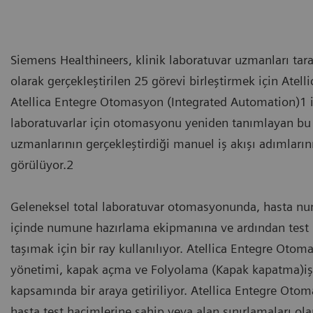
Siemens Healthineers, klinik laboratuvar uzmanları tar
olarak gerçekleştirilen 25 görevi birleştirmek için Atell
Atellica Entegre Otomasyon (Integrated Automation)1 iş
laboratuvarlar için otomasyonu yeniden tanımlayan bu 
uzmanlarının gerçekleştirdiği manuel iş akışı adımların
görülüyor.2
Geleneksel total laboratuvar otomasyonunda, hasta nu
içinde numune hazırlama ekipmanına ve ardından test iç
taşımak için bir ray kullanılıyor. Atellica Entegre Oto
yönetimi, kapak açma ve Folyolama (Kapak kapatma)işle
kapsamında bir araya getiriliyor. Atellica Entegre Oto
hasta test hacimlerine sahip veya alan sınırlamaları ola