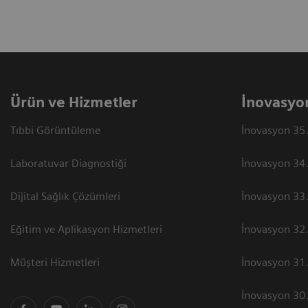
Ürün ve Hizmetler
İnovasyo
Tıbbi Görüntüleme
İnovasyon 35.
Laboratuvar Diagnostiği
İnovasyon 34.
Dijital Sağlık Çözümleri
İnovasyon 33.
Eğitim ve Aplikasyon Hizmetleri
İnovasyon 32.
Müşteri Hizmetleri
İnovasyon 31.
İnovasyon 30.