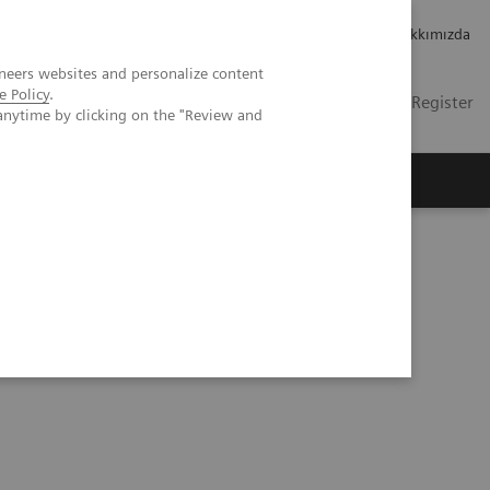
Kariyer
Yatırımcı ilişkileri
Hakkımızda
neers websites and personalize content
e Policy
.
TR
İletişim
Login / Register
anytime by clicking on the "Review and
mızda
omasyonu Sayesinde Hasta Testlerinde İşler Yoluna Girecek