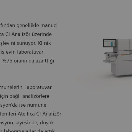
afından genellikle manuel
ica CI Analizör üzerinde
levini sunuyor. Klinik
işlevin laboratuvar
ı %75 oranında azalttığı
munelerini laboratuvar
in bağlı analizörlere
masyon'da ise numune
mleri Atellica CI Analizör
masyon sayesinde, düşük
n laboratuvarlar da artık