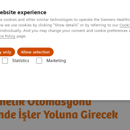
ebsite experience
e cookies and other similar technologies to operate the Siemens Healthi
 we use cookies by clicking "Show details" or by referring to our
Cooki
 individually. And you may change your consent and cookie preferences 
ie Policy
page.
etlerinde Karşılaşılan Zorluklar ve Çözüm Yolları
Hakkı
y only
Allow selection
Statistics
Marketing
ealthineers'ın Laboratuvar İş Akışı ve Personel Zorluklarına Yönelik Ot
Laboratuvar İş Akışı ve
önelik Otomasyonu
nde İşler Yoluna Girecek