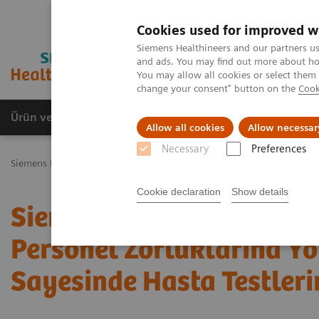
Cookies used for improved w
Siemens Healthineers and our partners us
and ads. You may find out more about how
You may allow all cookies or select them
change your consent" button on the
Cook
Ürün ve Hizmetler
Öne Çıkanlar
Sağlık Hizm
Allow all cookies
Allow necessar
Necessary
Preferences
Siemens Healthineers Türkiye
Basın
Basın Bültenleri
Siemens H
Cookie declaration
Show details
Siemens Healthineers'ın 
Personel Zorluklarına Y
Sayesinde Hasta Testleri