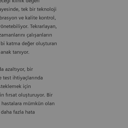
ceği klinik değeri
yesinde, tek bir teknoloji
brasyon ve kalite kontrol,
yönetebiliyor. Tekrarlayan,
amanlarını çalışanların
gibi katma değer oluşturan
lanak tanıyor.
a azaltıyor, bir
 test ihtiyaçlarında
steklemek için
in fırsat oluşturuyor. Bir
, hastalara mümkün olan
 daha fazla hata