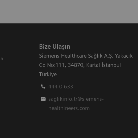
Bize Ulaşın
Siemens Healthcare Sağlık A.Ş. Yakacık
da
Cd No:111
,
34870
,
Kartal İstanbul
Türkiye
444 0 633
saglikinfo.tr@siemens-
healthineers.com