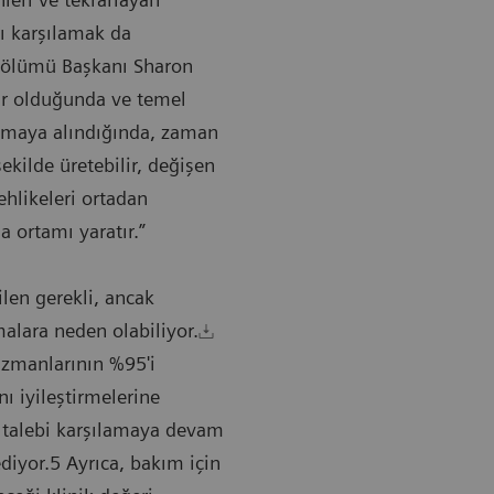
rı karşılamak da
Bölümü Başkanı Sharon
lir olduğunda ve temel
ulamaya alındığında, zaman
şekilde üretebilir, değişen
tehlikeleri ortadan
ma ortamı yaratır.”
ilen gerekli, ancak
malara neden olabiliyor.
zmanlarının %95'i
ı iyileştirmelerine
n talebi karşılamaya devam
iyor.5 Ayrıca, bakım için