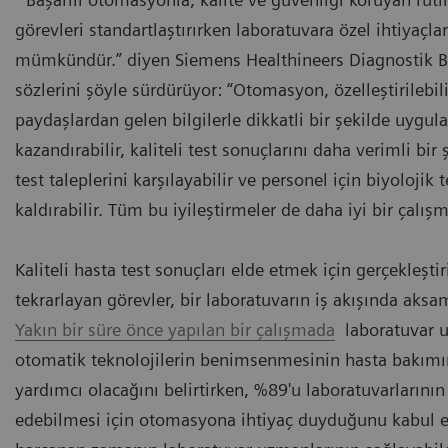
görevleri standartlaştırırken laboratuvara özel ihtiyaçla
mümkündür.” diyen Siemens Healthineers Diagnostik 
sözlerini şöyle sürdürüyor: “Otomasyon, özelleştirilebi
paydaşlardan gelen bilgilerle dikkatli bir şekilde uyg
kazandırabilir, kaliteli test sonuçlarını daha verimli bir 
test taleplerini karşılayabilir ve personel için biyolojik 
kaldırabilir. Tüm bu iyileştirmeler de daha iyi bir çalış
Kaliteli hasta test sonuçları elde etmek için gerçekleştir
tekrarlayan görevler, bir laboratuvarın iş akışında aksa
Yakın bir süre önce yapılan bir çalışmada
laboratuvar u
otomatik teknolojilerin benimsenmesinin hasta bakımın
yardımcı olacağını belirtirken, %89'u laboratuvarlarını
edebilmesi için otomasyona ihtiyaç duyduğunu kabul ed