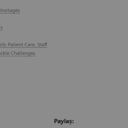
Shortages
rs
s Patient Care, Staff
ackle Challenges
Paylaş: