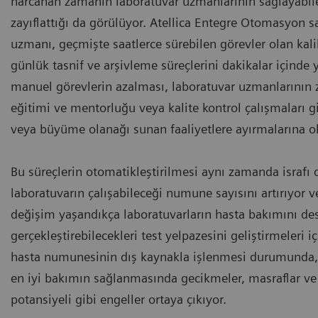
harcanan zamanın laboratuvar uzmanlarının sağlayabile
zayıflattığı da görülüyor. Atellica Entegre Otomasyon sa
uzmanı, geçmişte saatlerce sürebilen görevler olan kali
günlük tasnif ve arşivleme süreçlerini dakikalar içinde 
manuel görevlerin azalması, laboratuvar uzmanlarının z
eğitimi ve mentorluğu veya kalite kontrol çalışmaları 
veya büyüme olanağı sunan faaliyetlere ayırmalarına o
Bu süreçlerin otomatikleştirilmesi aynı zamanda israfı d
laboratuvarın çalışabileceği numune sayısını artırıyor ve
değişim yaşandıkça laboratuvarların hasta bakımını de
gerçekleştirebilecekleri test yelpazesini geliştirmeleri iç
hasta numunesinin dış kaynakla işlenmesi durumunda
en iyi bakımın sağlanmasında gecikmeler, masraflar ve
potansiyeli gibi engeller ortaya çıkıyor.