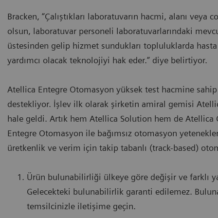
Bracken, “Çalıştıkları laboratuvarın hacmi, alanı veya 
olsun, laboratuvar personeli laboratuvarlarındaki mevc
üstesinden gelip hizmet sundukları topluluklarda hasta 
yardımcı olacak teknolojiyi hak eder.” diye belirtiyor.
Atellica Entegre Otomasyon yüksek test hacmine sahip 
destekliyor. İşlev ilk olarak şirketin amiral gemisi Atelli
hale geldi. Artık hem Atellica Solution hem de Atellica C
Entegre Otomasyon ile bağımsız otomasyon yetenekler
üretkenlik ve verim için takip tabanlı (track-based) o
Ürün bulunabilirliği ülkeye göre değişir ve farklı ya
Gelecekteki bulunabilirlik garanti edilemez. Bulunab
temsilcinizle iletişime geçin.