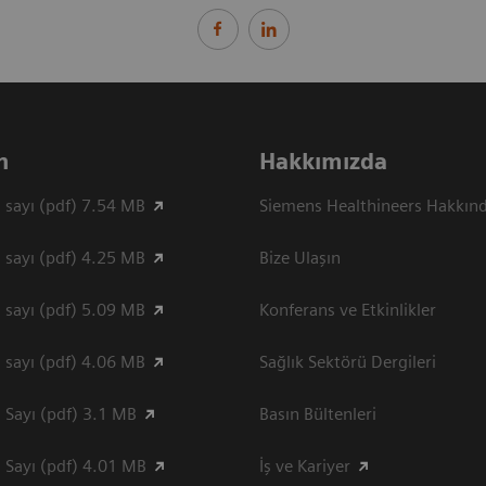
n
Hakkımızda
 sayı (pdf) 7.54 MB
Siemens Healthineers Hakkın
 sayı (pdf) 4.25 MB
Bize Ulaşın
 sayı (pdf) 5.09 MB
Konferans ve Etkinlikler
 sayı (pdf) 4.06 MB
Sağlık Sektörü Dergileri
 Sayı (pdf) 3.1 MB
Basın Bültenleri
 Sayı (pdf) 4.01 MB
İş ve Kariyer