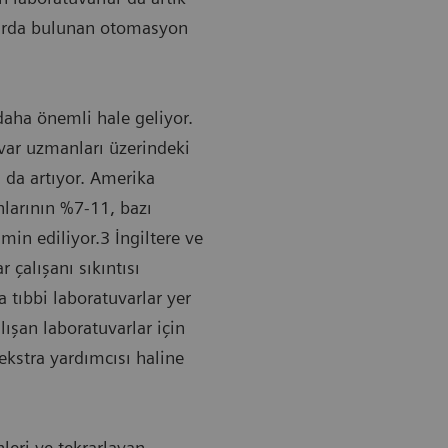
larda bulunan otomasyon
daha önemli hale geliyor.
var uzmanları üzerindeki
 da artıyor. Amerika
nlarının %7-11, bazı
in ediliyor.3 İngiltere ve
 çalışanı sıkıntısı
 tıbbi laboratuvarlar yer
lışan laboratuvarlar için
kstra yardımcısı haline
leri ve tekrarlayan