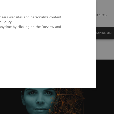
RU
Контакты
neers websites and personalize content
e Policy
.
anytime by clicking on the "Review and
ртнеры
Финансирование
О компании
ON Redwood