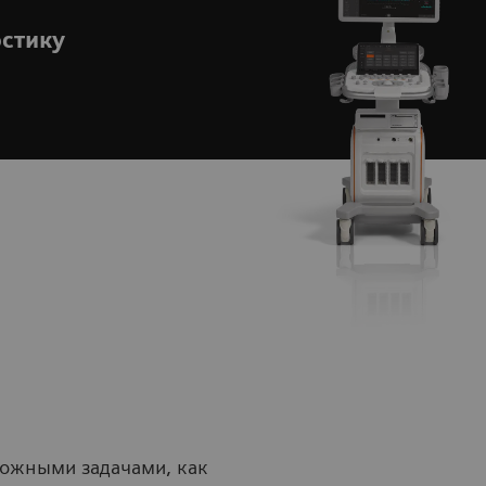
остику
ложными задачами, как