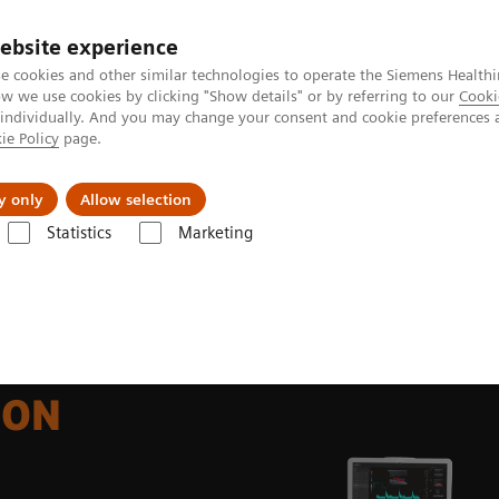
ebsite experience
e cookies and other similar technologies to operate the Siemens Healthi
 we use cookies by clicking "Show details" or by referring to our
Cooki
 individually. And you may change your consent and cookie preferences 
ie Policy
page.
ния
Для частных клиентов
Бизнес-па
y only
Allow selection
вой диагностики
Система ультразвуковая диагностическая ACUS
Statistics
Marketing
вая
SON