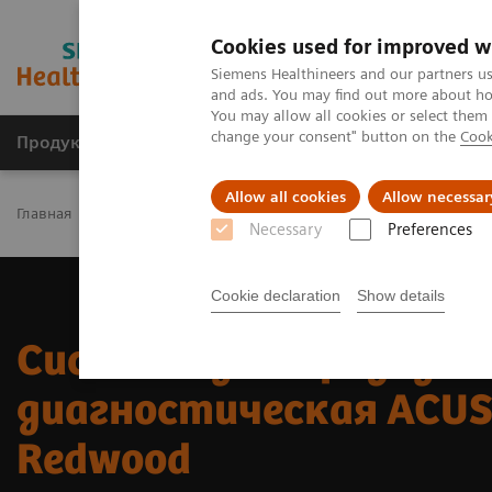
Cookies used for improved w
Siemens Healthineers and our partners us
and ads. You may find out more about how
You may allow all cookies or select them
change your consent" button on the
Cook
Продукты и решения
Клинические направле
Allow all cookies
Allow necessar
Главная
Медицинская визуализация
Новая эра ультразвуко
Necessary
Preferences
Cookie declaration
Show details
Система ультразвуко
диагностическая ACU
Redwood