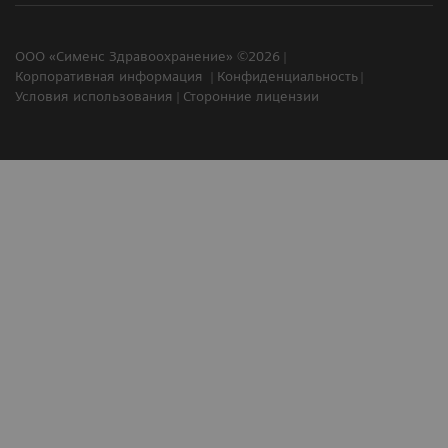
ООО «Сименс Здравоохранение» ©2026
Корпоративная информация
Конфиденциальность
Условия использования
Сторонние лицензии