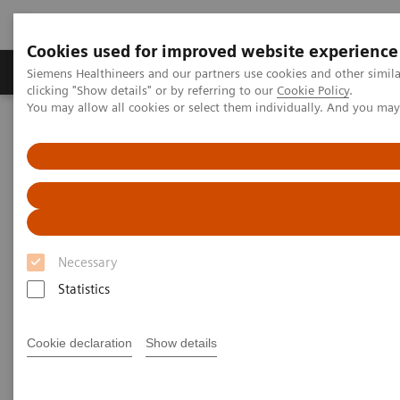
Cookies used for improved website experience
Продукты и решения
Клинические направле
Siemens Healthineers and our partners use cookies and other simil
clicking "Show details" or by referring to our
Cookie Policy
.
You may allow all cookies or select them individually. And you ma
Главная
Медицинская визуализация
Хирургия (С-дуги)
Передвижные рентгеновские аппараты с C-дугой
Cios Fusion
Necessary
Statistics
Cookie declaration
Show details