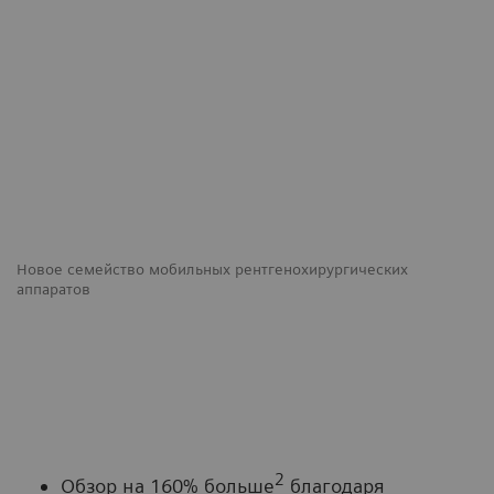
Новое семейство мобильных рентгенохирургических
аппаратов
Ci
2
Обзор на 160% больше
благодаря