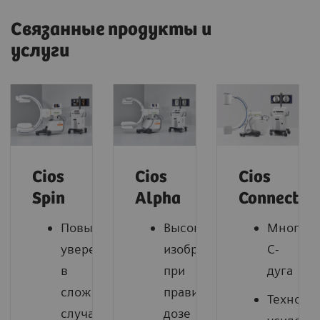
Связанные продукты и
услуги
Cios
Cios
Cios
Spin
Alpha
Connect
Повышение
Высококачественные
Многофу
уверенности
изображения
C-
в
при
дуга
сложных
правильной
Техноло
случаях
дозе