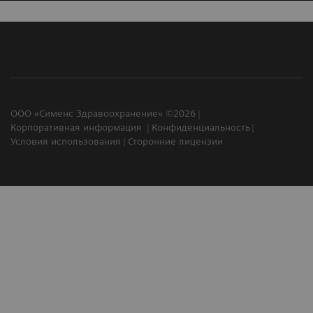
ООО «Сименс Здравоохранение» ©2026
Корпоративная информация
Конфиденциальность
Условия использования
Сторонние лицензии