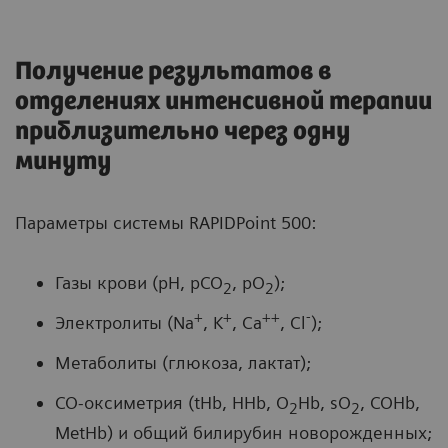
Получение результатов в
отделениях интенсивной терапии
приблизительно через одну
минуту
Параметры системы RAPIDPoint 500:
Газы крови (pH, pCO
, pO
);
2
2
+
+
++
-
Электролиты (Na
, K
, Ca
, Cl
);
Метаболиты (глюкоза, лактат);
CO-оксиметрия (tHb, HHb, O
Hb, sO
, COHb,
2
2
MetHb) и общий билирубин новорожденных;