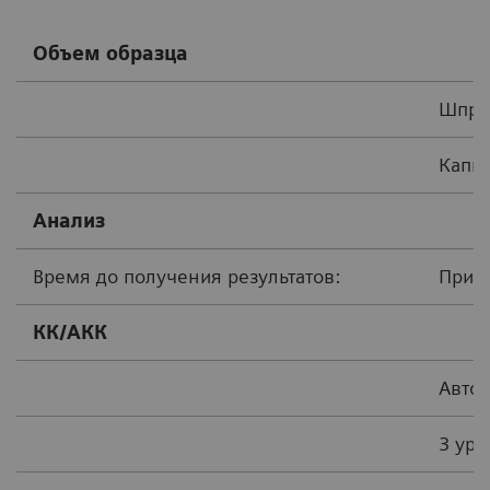
Объем образца
Шприц
Капил
Анализ
Время до получения результатов:
Приб
КК/АКК
Автом
3 ур