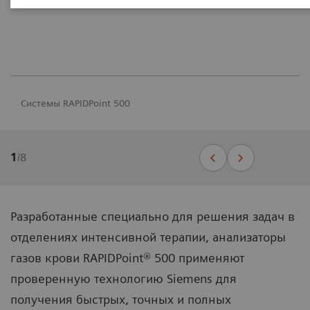
Системы RAPIDPoint 500
1
/
8
Разработанные специально для решения задач в
отделениях интенсивной терапии, анализаторы
газов крови RAPIDPoint® 500 применяют
проверенную технологию Siemens для
получения быстрых, точных и полных