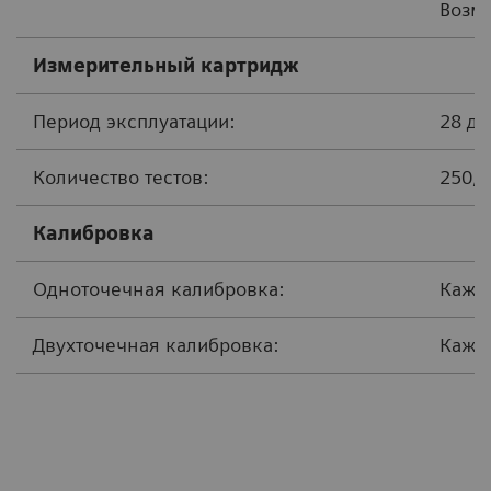
Возм
Измерительный картридж
Период эксплуатации:
28 д
Количество тестов:
250
Калибровка
Одноточечная калибровка:
Кажд
Двухточечная калибровка:
Ка