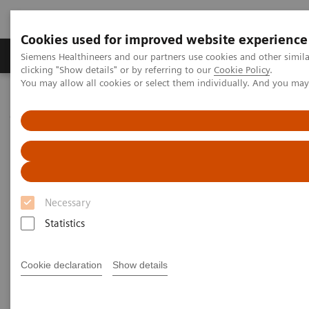
Cookies used for improved website experience
Продукты и решения
Клинические направле
Siemens Healthineers and our partners use cookies and other simil
clicking "Show details" or by referring to our
Cookie Policy
.
You may allow all cookies or select them individually. And you ma
Главная
Лабораторная диагностика
Диагностика рядом с пациентом (POC)
Газы крови
Системы RAPIDPoint 500
Системы RAPIDPoint 500
Necessary
Простая и проверенная технология,
расширяющая возможности проведения
Statistics
анализа в отделениях интенсивной
терапии.
Cookie declaration
Show details