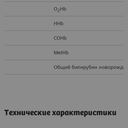
O
Hb
2
HHb
COHb
MetHb
Общий билирубин новорожде
Технические характеристики