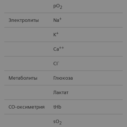
pO
2
+
Электролиты
Na
+
K
++
Ca
-
CI
Метаболиты
Глюкоза
Лактат
CO-оксиметрия
tHb
sO
2