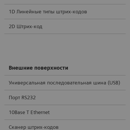
1D Линейные типы штрих-кодов
К
2D Штрих-код
Т
Внешние поверхности
Универсальная последовательная шина (USB)
Порт RS232
10Base T Ethernet
Сканер штрих-кодов