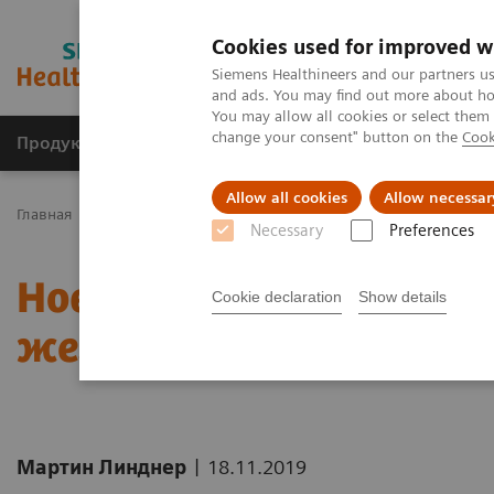
Cookies used for improved w
Siemens Healthineers and our partners us
and ads. You may find out more about how
You may allow all cookies or select them
change your consent" button on the
Cook
Продукты и решения
Клинические направле
Allow all cookies
Allow necessar
Главная
Новости и пресс-релизы
Новые парадигмы в скрин
Necessary
Preferences
Новые парадигмы в ск
Cookie declaration
Show details
железы
|
Мартин Линднер
18.11.2019