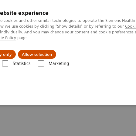
ebsite experience
e cookies and other similar technologies to operate the Siemens Healthi
 we use cookies by clicking "Show details" or by referring to our
Cooki
 individually. And you may change your consent and cookie preferences 
ie Policy
page.
ния
Для частных клиентов
Бизнес-па
y only
Allow selection
инге рака молочной железы
Statistics
Marketing
рининге рака молочной