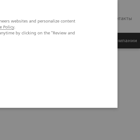
RU
Контакты
neers websites and personalize content
e Policy
.
anytime by clicking on the "Review and
ртнеры
Финансирование
О компании