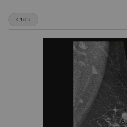
1
/
4