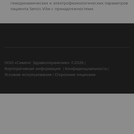
гемодинамических и электрофизиологических параметров
пациента Sensis Vibe с принадлежностями
ООО «Сименс Здравоохранение» ©2026
Корпоративная информация
Конфиденциальность
Условия использования
Сторонние лицензии