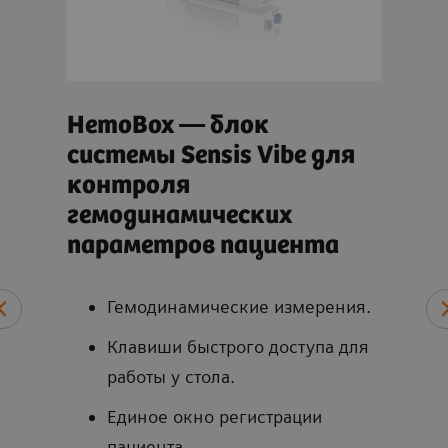
й
HemoBox — блок
Co
системы Sensis Vibe для
си
контроля
ко
гемодинамических
ге
параметров пациента
эл
па
Гемодинамические измерения.
ие
Клавиши быстрого доступа для
sis
работы у стола.
Единое окно регистрации
пациента.