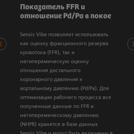
Показатель FFR и
Из
отношение Pd/Pa в покое
ме
ка
Sensis Vibe позволяет использовать
 как
как оценку фракционного резерва
Бол
кровотока (FFR), так и
изм
е.
негиперемическую оценку
мето
к
отношения дистального
под
и
коронарного давления к
изм
аортальному давлению (Pd/Pa). Для
вир
ной
оптимизации рабочего процесса все
пос
полученные данные по FFR и
негиперемическому давлению
(NHPR) хранятся в базе данных
Sensis Vibe и могут быть включены в