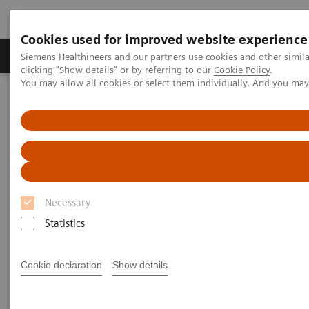
Cookies used for improved website experience
Продукты и решения
Клинические направле
Siemens Healthineers and our partners use cookies and other simil
clicking "Show details" or by referring to our
Cookie Policy
.
You may allow all cookies or select them individually. And you ma
Главная
Медицинская визуализация
Ангиография
Регистрация данных пациента на рабочем месте
Sensis Vibe
Necessary
Statistics
Cookie declaration
Show details