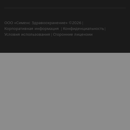
ООО «Сименс Здравоохранение» ©2026
Корпоративная информация
Конфиденциальность
Условия использования
Сторонние лицензии