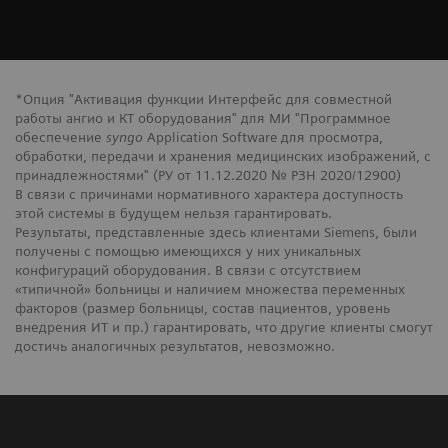
*Опция "Активация функции Интерфейс для совместной
работы ангио и КТ оборудования" для МИ "Программное
обеспечение
syngo
Application Software для просмотра,
обработки, передачи и хранения медицинских изображений, с
принадлежностями" (РУ от 11.12.2020 № РЗН 2020/12900)
В связи с причинами нормативного характера доступность
этой системы в будущем нельзя гарантировать.
Результаты, представленные здесь клиентами Siemens, были
получены с помощью имеющихся у них уникальных
конфигураций оборудования. В связи с отсутствием
«типичной» больницы и наличием множества переменных
факторов (размер больницы, состав пациентов, уровень
внедрения ИТ и пр.) гарантировать, что другие клиенты смогут
достичь аналогичных результатов, невозможно.