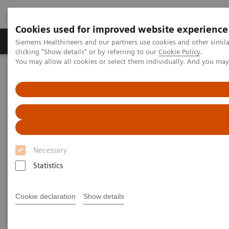
Cookies used for improved website experience
Продукты и решения
Клинические направле
Siemens Healthineers and our partners use cookies and other simil
clicking "Show details" or by referring to our
Cookie Policy
.
You may allow all cookies or select them individually. And you ma
Главная
Медицинская визуализация
Ангиография
Nexaris
Nexaris Angio-CT
Necessary
Statistics
Cookie declaration
Show details