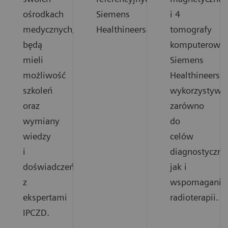
ośrodkach
Siemens
i 4
medycznych,
Healthineers.
tomografy
będą
komputerowe
mieli
Siemens
możliwość
Healthineers
szkoleń
wykorzystywa
oraz
zarówno
wymiany
do
wiedzy
celów
i
diagnostyczny
doświadczeń
jak i
z
wspomagania
ekspertami
radioterapii.
IPCZD.