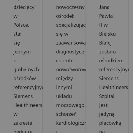
dziecięcy
nowoczesny
Jana
w
ośrodek
Pawła
Polsce,
specjalizujący
II w
stał
się w
Bielsku
się
zaawansowanej
Białej
jednym
diagnostyce
zostało
z
chorób
ośrodkiem
globalnych
nowotworowych
referencyjnym
ośrodków
między
Siemens
referencyjnych
innymi
Healthineers.
Siemens
układu
Szpital
Healthineers
moczowego,
jest
w
schorzeń
jedyną
zakresie
kardiologicznych
placówką
pediatrii.
i
na