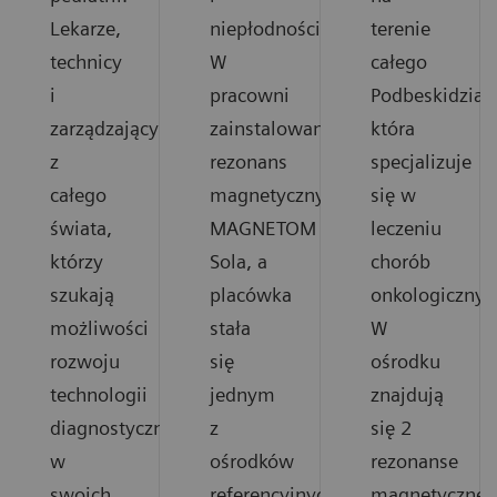
Lekarze,
niepłodności.
terenie
technicy
W
całego
i
pracowni
Podbeskidzia,
zarządzający
zainstalowano
która
z
rezonans
specjalizuje
całego
magnetyczny
się w
świata,
MAGNETOM
leczeniu
którzy
Sola, a
chorób
szukają
placówka
onkologicznyc
możliwości
stała
W
rozwoju
się
ośrodku
technologii
jednym
znajdują
diagnostycznych
z
się 2
w
ośrodków
rezonanse
swoich
referencyjnych
magnetyczne