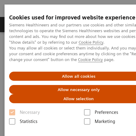
Cookies used for improved website experience
Grupy Produktów
O nas
Edukacja i sz
Siemens Healthineers and our partners use cookies and other simila
technologies to operate the Siemens Healthineers websites and per
content and ads. You may find out more about how we use cookies 
"Show details" or by referring to our
Cookie Policy
.
Siemens Healthineers Polska
Aktualności i nasze realizacje
You may allow all cookies or select them individually. And you ma
„TK MEDICA”: Stawiamy na komfort pacjenta
your consent and cookie preferences anytime by clicking on the "R
change your consent" button on the
Cookie Policy
page.
Allow all cookies
Allow necessary only
Allow selection
Necessary
Preferences
Statistics
Marketing