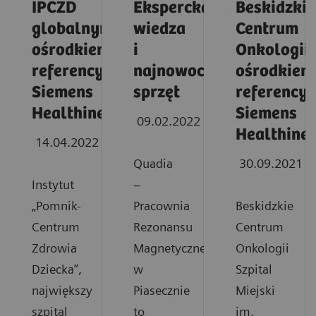
IPCZD
Ekspercka
Beskidzkie
globalnym
wiedza
Centrum
ośrodkiem
i
Onkologii
referencyjnym
najnowocześniejszy
ośrodkiem
Siemens
sprzęt
referency
Healthineers
Siemens
09.02.2022
Healthinee
14.04.2022
Quadia
30.09.2021
Instytut
–
„Pomnik-
Pracownia
Beskidzkie
Centrum
Rezonansu
Centrum
Zdrowia
Magnetycznego
Onkologii
Dziecka”,
w
Szpital
największy
Piasecznie
Miejski
szpital
to
im.