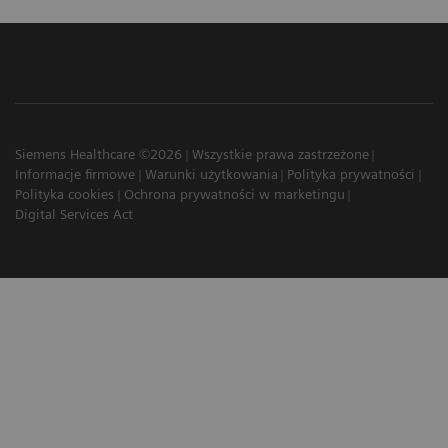
Siemens Healthcare ©2026
Wszystkie prawa zastrzeżone
Informacje firmowe
Warunki użytkowania
Polityka prywatności
Polityka cookies
Ochrona prywatności w marketingu
Digital Services Act