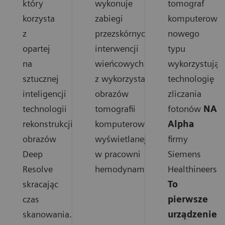
który
wykonuje
tomograf
korzysta
zabiegi
komputerowy
z
przezskórnych
nowego
opartej
interwencji
typu
na
wieńcowych
wykorzystując
sztucznej
z wykorzystaniem
technologię
inteligencji
obrazów
zliczania
technologii
tomografii
fotonów
NAE
rekonstrukcji
komputerowej
Alpha
obrazów
wyświetlanej
firmy
Deep
w pracowni
Siemens
Resolve
hemodynamiki.
Healthineers.
skracając
To
czas
pierwsze
skanowania.
urządzenie