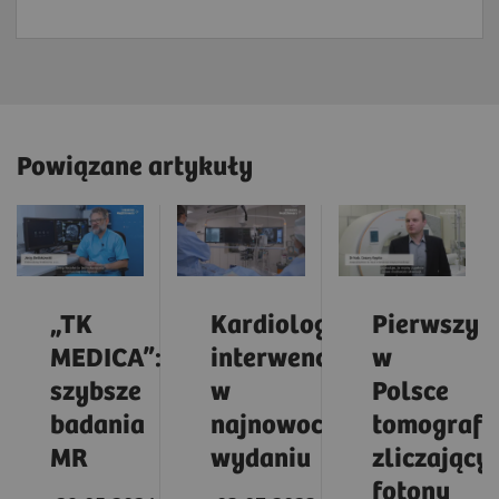
Powiązane artykuły
„TK
Kardiologia
Pierwszy
MEDICA”:
Dwukrotnie
interwencyjna
w
szybsze
w
Polsce
badania
najnowocześniejszym
tomograf
MR
wydaniu
zliczający
fotony