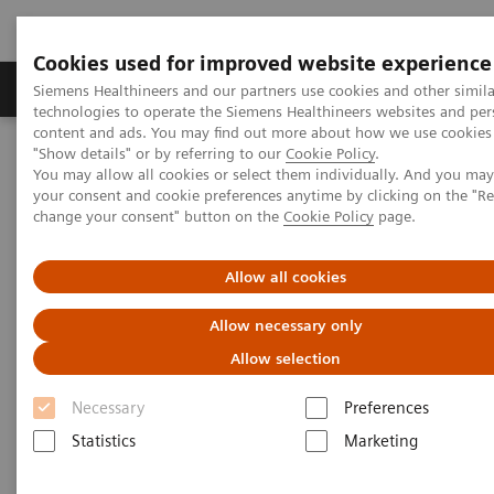
Cookies used for improved website experience
Grupy Produktów
O nas
Edukacja i sz
Siemens Healthineers and our partners use cookies and other simila
technologies to operate the Siemens Healthineers websites and per
content and ads. You may find out more about how we use cookies 
"Show details" or by referring to our
Cookie Policy
.
Siemens Healthineers Polska
Aktualności i nasze realizacje
You may allow all cookies or select them individually. And you ma
NIK z 3 nowymi systemami Siemens Healthineers
your consent and cookie preferences anytime by clicking on the "R
change your consent" button on the
Cookie Policy
page.
Allow all cookies
Allow necessary only
Allow selection
Necessary
Preferences
Statistics
Marketing