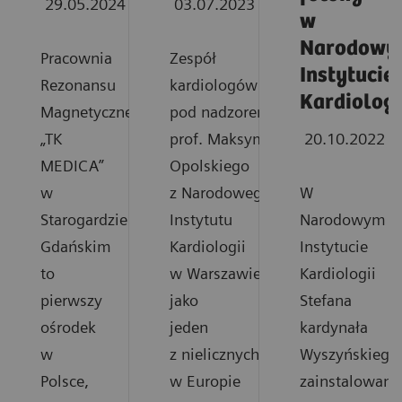
29.05.2024
03.07.2023
w
Narodowy
Pracownia
Zespół
Instytucie
Rezonansu
kardiologów
Kardiologi
Magnetycznego
pod nadzorem
„TK
prof. Maksymiliana
20.10.2022
MEDICA”
Opolskiego
w
z Narodowego
W
Starogardzie
Instytutu
Narodowym
Gdańskim
Kardiologii
Instytucie
to
w Warszawie
Kardiologii
pierwszy
jako
Stefana
ośrodek
jeden
kardynała
w
z nielicznych
Wyszyńskiego
Polsce,
w Europie
zainstalowano