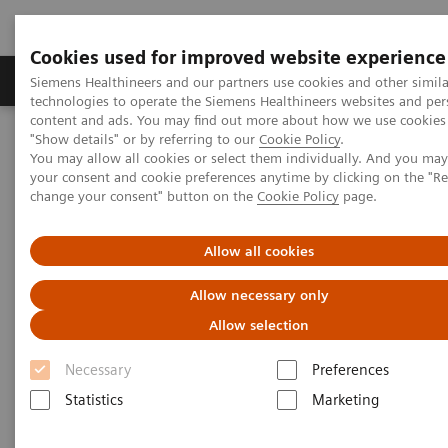
Cookies used for improved website experience
Grupy Produktów
O nas
Edukacja i sz
Siemens Healthineers and our partners use cookies and other simila
technologies to operate the Siemens Healthineers websites and per
content and ads. You may find out more about how we use cookies 
"Show details" or by referring to our
Cookie Policy
.
Siemens Healthineers Polska
Diagnostyka laboratoryjna
You may allow all cookies or select them individually. And you ma
Atellica Portfolio
Kontakt
your consent and cookie preferences anytime by clicking on the "R
change your consent" button on the
Cookie Policy
page.
Atellica rozdaje karty!
Allow all cookies
Formularz kontaktowy
Allow necessary only
Allow selection
Necessary
Preferences
Statistics
Marketing