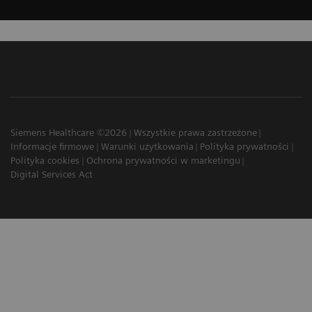
Siemens Healthcare ©2026
Wszystkie prawa zastrzeżone
Informacje firmowe
Warunki użytkowania
Polityka prywatności
Polityka cookies
Ochrona prywatności w marketingu
Digital Services Act