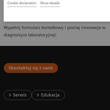
Cookie declaration
Show details
Chcesz dowiedzieć się więcej o
portfolio Atellica?
Wypełnij formularz kontatkowy i poznaj innowacje w
diagnostyce laboratoryjnej!
Skontaktuj się z nami
Serwis
Edukacja