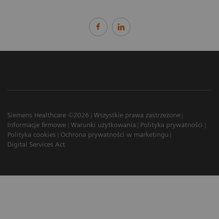
Siemens Healthcare ©2026
Wszystkie prawa zastrzeżone
Informacje firmowe
Warunki użytkowania
Polityka prywatności
Polityka cookies
Ochrona prywatności w marketingu
Digital Services Act