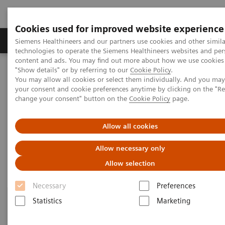
Cookies used for improved website experience
Grupy Produktów
O nas
Edukacja i sz
Siemens Healthineers and our partners use cookies and other simila
technologies to operate the Siemens Healthineers websites and per
content and ads. You may find out more about how we use cookies 
"Show details" or by referring to our
Cookie Policy
.
Siemens Healthineers Polska
Healthcare IT
You may allow all cookies or select them individually. And you ma
Rozwiązania informatyczne w diagnostyce
your consent and cookie preferences anytime by clicking on the "R
Zdalny monitoring, wsparcie i konserwacja
change your consent" button on the
Cookie Policy
page.
Remote Monitoring Systems
Allow all cookies
Allow necessary only
Allow selection
Necessary
Preferences
Statistics
Marketing