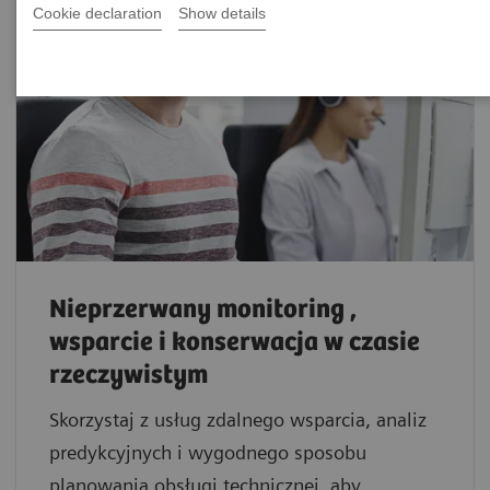
Cookie declaration
Show details
Nieprzerwany monitoring ,
wsparcie i konserwacja w czasie
rzeczywistym
Skorzystaj z usług zdalnego wsparcia, analiz
predykcyjnych i wygodnego sposobu
planowania obsługi technicznej, aby