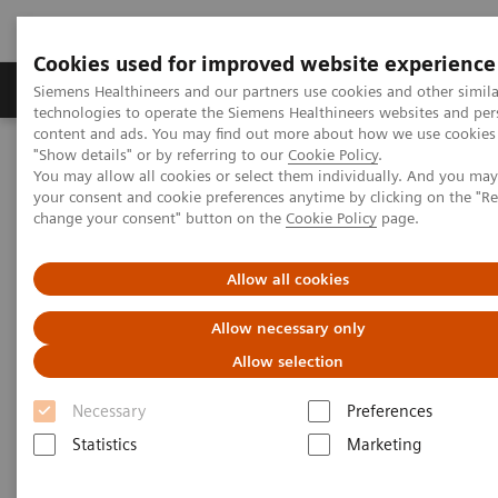
Cookies used for improved website experience
Grupy Produktów
O nas
Edukacja i sz
Siemens Healthineers and our partners use cookies and other simila
technologies to operate the Siemens Healthineers websites and per
content and ads. You may find out more about how we use cookies 
"Show details" or by referring to our
Cookie Policy
.
Siemens Healthineers Polska
Centrum Edukacji Pacjenta
You may allow all cookies or select them individually. And you ma
Rezonans magnetyczny - materiały edukacyjne
your consent and cookie preferences anytime by clicking on the "R
change your consent" button on the
Cookie Policy
page.
Rezonans magnetyczny
Allow all cookies
Materiały edukacyjne dla pacjentów
Allow necessary only
Allow selection
Necessary
Preferences
Statistics
Marketing
Badanie metodą rezonansu magnetycznego (MRI -