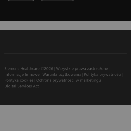
Siemens Healthcare ©2026
Wszystkie prawa zastrzeżone
Informacje firmowe
Warunki użytkowania
Polityka prywatności
Polityka cookies
Ochrona prywatności w marketingu
Digital Services Act