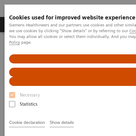
Cookies used for improved website experience
Productos y servicios
Especialidades Clínicas
Siemens Healthineers and our partners use cookies and other simil
we use cookies by clicking "Show details" or by referring to our
Coo
You may allow all cookies or select them individually. And you ma
Policy
page.
Siemens Healthineers Latinoamérica
Imagenología Médica
Sistemas de Ultrasonido
Sistemas de Ultrasonido por Radiología
Necessary
Statistics
Cookie declaration
Show details