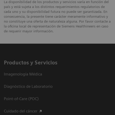
La disponibilidad de los productos y servicios varía en función del
país y está sujeta a los distintos requerimientos regulatorios de
cada uno y su disponibilidad futura no puede ser garantizada. En
consecuencia, la presente tiene carácter meramente informativo y
no constituye una oferta de naturaleza alguna. Por favor contacte a
la oficina local de representación de Siemens Healthineers en caso
de requerir mayor información.
Productos y Servicios
Imagenología Médica
Diagnóstico de Laboratorio
Point-of-Care (POC)
Cuidado del cáncer