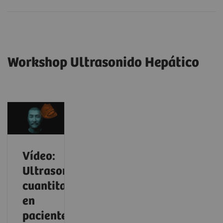
Workshop Ultrasonido Hepático
Vídeo:
Ultrasonido
cuantitativo
en
pacientes