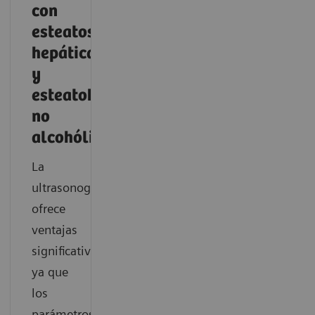
con
esteatosis
hepática
y
esteatohepatitis
no
alcohólica
La
ultrasonografía
ofrece
ventajas
significativas,
ya que
los
parámetros