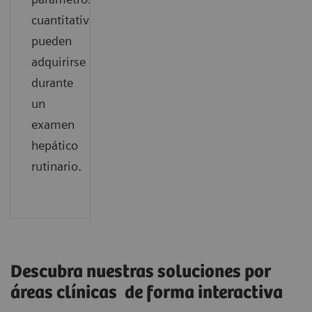
cuantitativos
pueden
adquirirse
durante
un
examen
hepático
rutinario.
Descubra nuestras soluciones por
áreas clínicas de forma interactiva ​