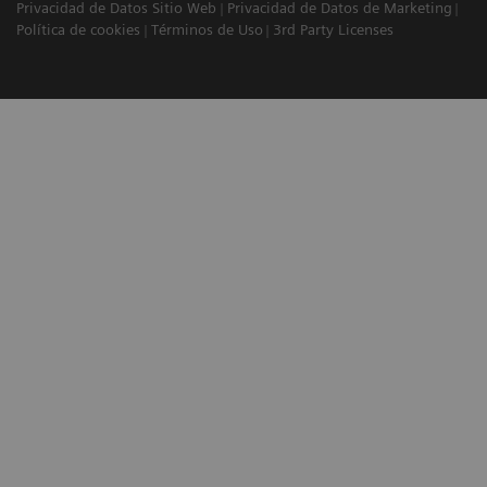
Privacidad de Datos Sitio Web
Privacidad de Datos de Marketing
Política de cookies
Términos de Uso
3rd Party Licenses