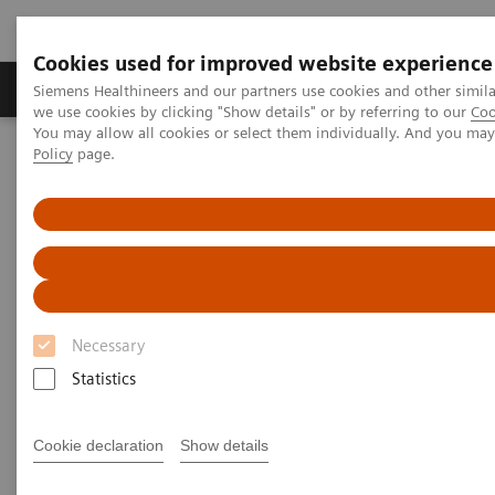
Cookies used for improved website experience
Productos y servicios
Especialidades Clínicas
Siemens Healthineers and our partners use cookies and other simil
we use cookies by clicking "Show details" or by referring to our
Coo
You may allow all cookies or select them individually. And you ma
Policy
page.
Siemens Healthineers Latinoamérica
Imagenología Médica
Sistemas de Ultrasonido
Imagenología general
Sistema de ultrasonido serie ACUSON NX2
Necessary
Statistics
Cookie declaration
Show details