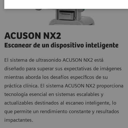
ACUSON NX2
Escanear de un dispositivo inteligente
El sistema de ultrasonido ACUSON NX2 está
diseñado para superar sus expectativas de imágenes
mientras aborda los desafíos específicos de su
práctica clínica. El sistema ACUSON NX2 proporciona
tecnología esencial en sistemas escalables y
actualizables destinados al escaneo inteligente, lo
que permite un rendimiento constante y resultados
impactantes.