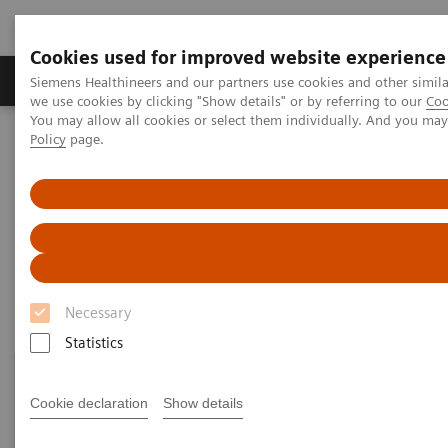
Cookies used for improved website experience
Productos y servicios
Especialidades Clínicas
Siemens Healthineers and our partners use cookies and other simil
we use cookies by clicking "Show details" or by referring to our
Coo
You may allow all cookies or select them individually. And you ma
Policy
page.
Siemens Healthineers Latinoamérica
Imagenología Médica
Sistemas de Ultrasonido
COVID-19 Updates
COVID-19 Updates
Necessary
Statistics
Cookie declaration
Show details