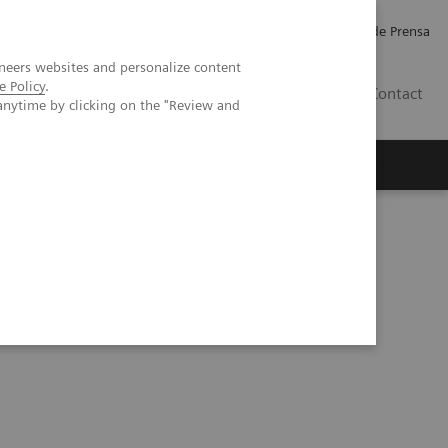
Empleo
Relaciones con Inversores
Comunicados de Prensa
neers websites and personalize content
e Policy
.
LATAM
Contact
anytime by clicking on the "Review and
erca de Nosotros
Executive Insights
a de Ultrasonido ACUSON SC2000 PRIME
Interactive Tour