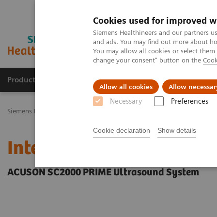
Cookies used for improved w
Siemens Healthineers and our partners us
and ads. You may find out more about how
You may allow all cookies or select them
change your consent" button on the
Cook
Productos y servicios
Especialidades Clínicas
Allow all cookies
Allow necessar
Necessary
Preferences
Siemens Healthineers Latinoamérica
Imagenología Médica
Siste
Cookie declaration
Show details
Interactive Tour
ACUSON SC2000 PRIME Ultrasound System