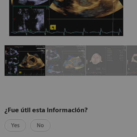
1
1
1
1
/
/
/
/
8
8
18
6
¿Fue útil esta información?
Yes
No