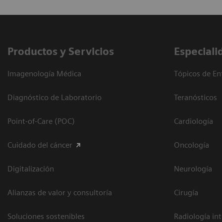
Productos y Servicios
Especiali
Imagenología Médica
Tópicos de En
Diagnóstico de Laboratorio
Teranósticos
Point-of-Care (POC)
Cardiología
Cuidado del cáncer
Oncología
Digitalización
Neurología
Alianzas de valor y consultoría
Cirugía
Soluciones sostenibles
Radiología in