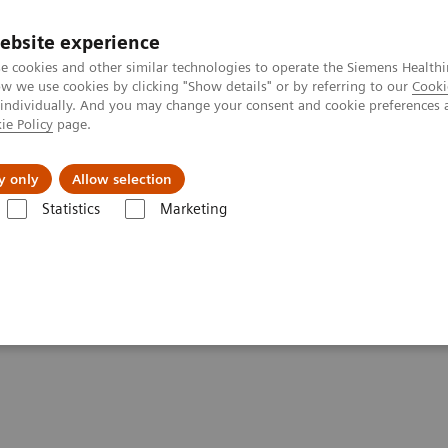
ebsite experience
e cookies and other similar technologies to operate the Siemens Healthi
 we use cookies by clicking "Show details" or by referring to our
Cooki
 individually. And you may change your consent and cookie preferences 
ie Policy
page.
Servicios post venta
Educación
Ac
y only
Allow selection
Statistics
Marketing
mas de Ultrasonido
Sistemas de Ultrasonido Cardiovascular
Sistem