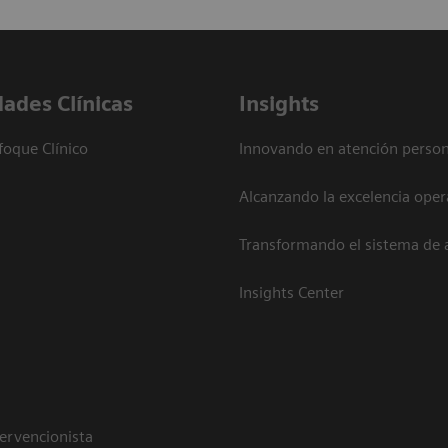
dades Clínicas
Insights
foque Clínico
Innovando en atención person
Alcanzando la excelencia oper
Transformando el sistema de 
Insights Center
tervencionista