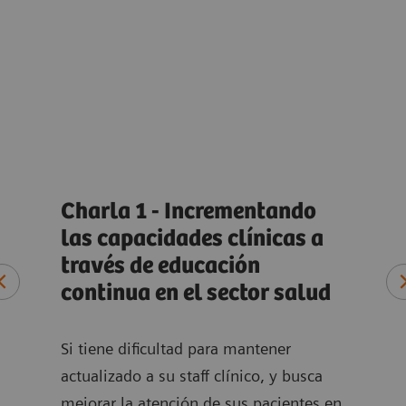
Charla 1 - Incrementando
Cha
ra
las capacidades clínicas a
ent
través de educación
el 
continua en el sector salud
pac
ener
Si tiene dificultad para mantener
Apre
to a
actualizado a su staff clínico, y busca
sus 
os en
mejorar la atención de sus pacientes,en
trav