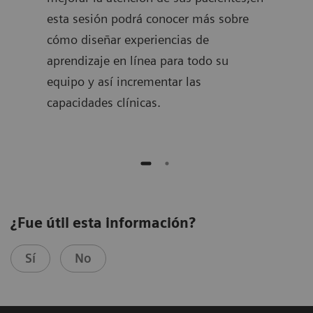
esta sesión podrá conocer más sobre
tiem
cos y
cómo diseñar experiencias de
opti
a y
aprendizaje en línea para todo su
clín
equipo y así incrementar las
pone
capacidades clínicas.
¿Fue útil esta información?
Sí
No