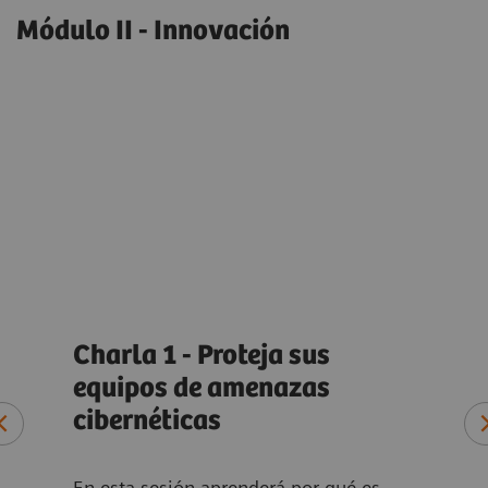
Módulo II - Innovación
Charla 1 - Proteja sus
Cha
da
equipos de amenazas
mej
cibernéticas
úti
En esta sesión aprenderá por qué es
En e