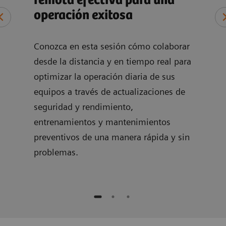
remota efectiva para una
pos
operación exitosa
gar
de 
ola
r y
Conozca en esta sesión cómo colaborar
lidad
desde la distancia y en tiempo real para
Apre
 la
optimizar la operación diaria de sus
sus 
equipos a través de actualizaciones de
trav
seguridad y rendimiento,
tiem
entrenamientos y mantenimientos
opti
preventivos de una manera rápida y sin
clín
problemas.
pone