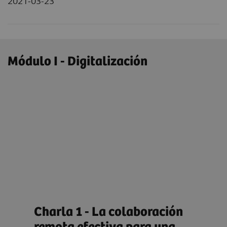
2021-03-23
Módulo I - Digitalización
al
Charla 1 - La colaboración
Cha