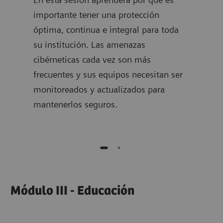
importante tener una protección
sobr
óptima, continua e integral para toda
serv
encia
su institución. Las amenazas
Heal
cibérneticas cada vez son más
de s
. -
frecuentes y sus equipos necesitan ser
clín
ara
monitoreados y actualizados para
No e
e.
mantenerlos seguros.
mant
Módulo III - Educación