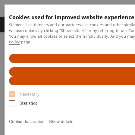
Cookies used for improved website experience
Productos y servicios
Especialidades Clínicas
Siemens Healthineers and our partners use cookies and other simil
we use cookies by clicking "Show details" or by referring to our
Coo
You may allow all cookies or select them individually. And you ma
Policy
page.
Siemens Healthineers Latinoamérica
Educación y Capacitación
Webinars en español
Reviva el TMISS, un evento digital de Siemens Healthineers
Necessary
Statistics
Cookie declaration
Show details