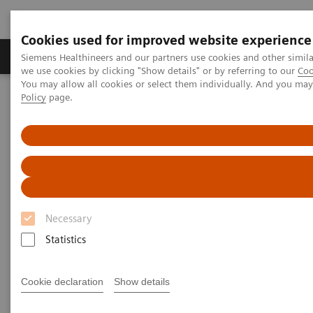
Cookies used for improved website experience
Productos y servicios
Especialidades Clínicas
Siemens Healthineers and our partners use cookies and other simil
we use cookies by clicking "Show details" or by referring to our
Coo
You may allow all cookies or select them individually. And you ma
Policy
page.
Siemens Healthineers Latinoamérica
Imagenología Médica
Sistemas Reacondicionados para Imagenología Médica y Terapia
¿Cómo vender su Equipo Usado de Imagenología Médica?
¿Cómo vender su Equipo Usado
de Imagenología Médica?
Necessary
Statistics
Bienvenido al Escritorio Comercial de Siemens
Global Healthcare
Cookie declaration
Show details
Nosotros compramos su Equipo Usado de