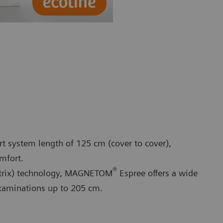
t system length of 125 cm (cover to cover),
mfort.
®
trix) technology, MAGNETOM
Espree offers a wide
examinations up to 205 cm.