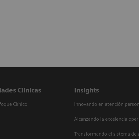
dades Clínicas
Insights
foque Clínico
Innovando en atención person
Alcanzando la excelencia oper
Transformando el sistema de 