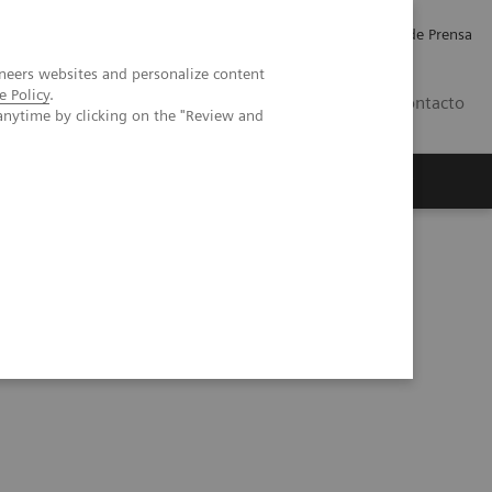
Empleo
Relaciones con Inversores
Comunicados de Prensa
neers websites and personalize content
e Policy
.
LATAM
Contacto
anytime by clicking on the "Review and
erca de Nosotros
Executive Insights