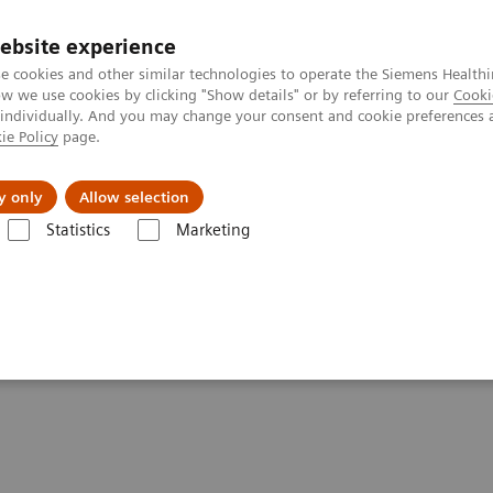
ebsite experience
e cookies and other similar technologies to operate the Siemens Healthi
 we use cookies by clicking "Show details" or by referring to our
Cooki
 individually. And you may change your consent and cookie preferences 
ie Policy
page.
Servicios post venta
Educación
Ac
y only
Allow selection
Statistics
Marketing
ancia Magnética ecoline
MAGNETOM Espree 1.5T eco
eco