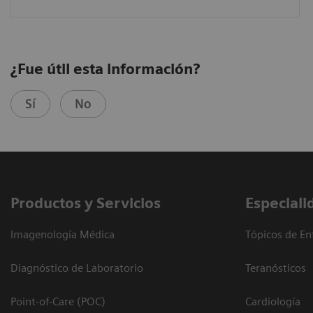
¿Fue útil esta información?
Sí
No
Productos y Servicios
Especiali
Imagenología Médica
Tópicos de En
Diagnóstico de Laboratorio
Teranósticos
Point-of-Care (POC)
Cardiología