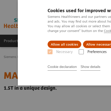
Cookies used for improved w
Siemens Healthineers and our partners us
and ads. You may find out more about how
You may allow all cookies or select them
change your consent" button on the
Cook
Productos y servicios
Especialidades Clínicas
Allow all cookies
Allow necessar
Necessary
Preferences
Siemens Healthineers Latinoamérica
Imagenología Médica
Reson
Cookie declaration
Show details
MAGNETOM Espree 1.5T 
1.5T in a unique design.