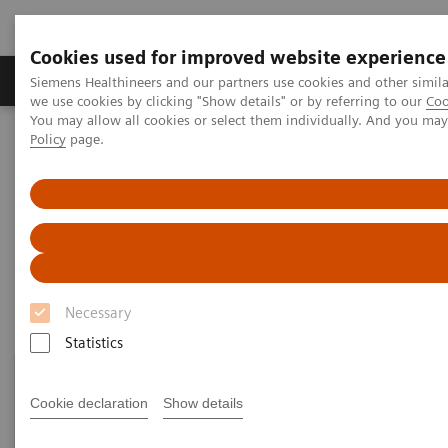
Cookies used for improved website experience
Productos y servicios
Especialidades Clínicas
Siemens Healthineers and our partners use cookies and other simil
we use cookies by clicking "Show details" or by referring to our
Coo
You may allow all cookies or select them individually. And you ma
Policy
page.
Siemens Healthineers Latinoamérica
Imagenología Médica
Sistemas de Radiografía
Information Gallery
Information Gallery
Necessary
Statistics
Cookie declaration
Show details