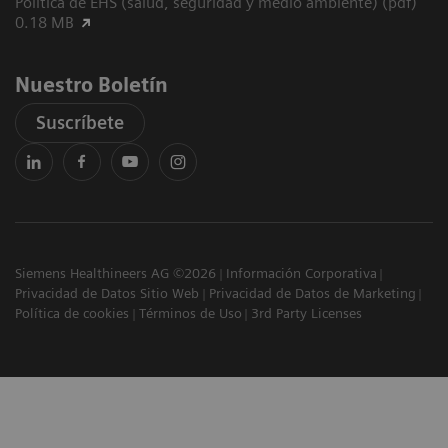
Política de EHS (salud, seguridad y medio ambiente) (pdf)
0.18 MB
Nuestro Boletín
Suscríbete
Siemens Healthineers AG ©2026
Información Corporativa
Privacidad de Datos Sitio Web
Privacidad de Datos de Marketing
Política de cookies
Términos de Uso
3rd Party Licenses