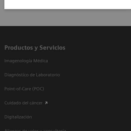
Productos y Servicios
Imagenología Médica
Diagnóstico de Laboratorio
Point-of-Care (POC)
Cuidado del cáncer
Digitalización
Alianzas de valor y consultoría